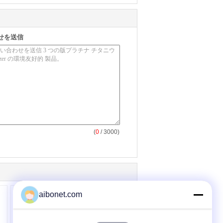
せを送信
(
0
/ 3000)
aibonet.com