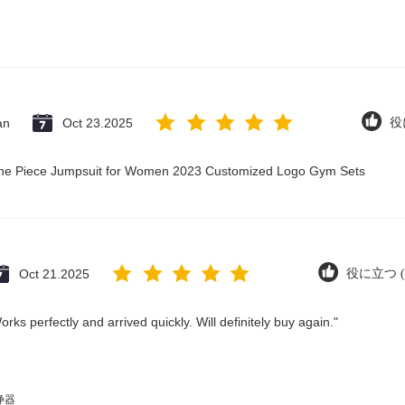
an
Oct 23.2025
役
 One Piece Jumpsuit for Women 2023 Customized Logo Gym Sets
Oct 21.2025
役に立つ (6
rks perfectly and arrived quickly. Will definitely buy again."
浄器