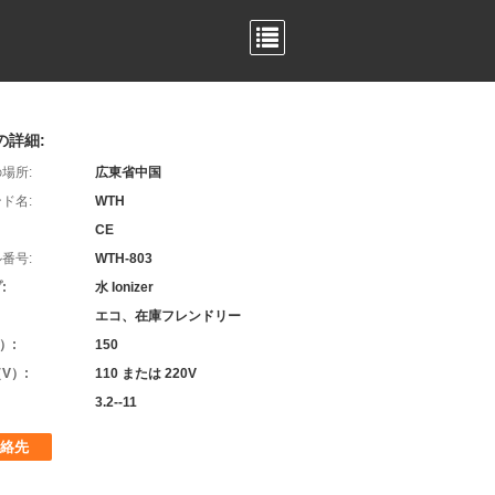
の詳細:
場所:
広東省中国
ド名:
WTH
CE
番号:
WTH-803
:
水 Ionizer
エコ、在庫フレンドリー
）:
150
V）:
110 または 220V
3.2--11
絡先