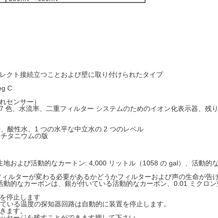
イレクト接続立つことおよび壁に取り付けられたタイプ
g C
流れセンサー）
のレベル、7 色、水流率、二重フィルター システムのためのイオン化表示器
ル、酸性水、1 つの水平な中立水の 2 つのレベル
 チタニウムの版
よび活動的なカートン: 4,000 リットル（1058 の gal）、活動的なカー
 はフィルターが変わる必要があるかどうかフィルターおよび声の生命が告
、活動的なカーボンは、銀が付いている活動的なカーボン、0.01 ミク
力を停止します
られている温度の探知器回路は自動的に装置を停止します。
できます。
メッセージを残すことができます押して下さい