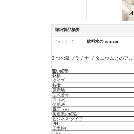
詳細製品概要
飲料水の ionizer
ハイライト:
3 つの版プラチナ チタニウムとのアルカリ
速い細部
銘柄
タイプ
特徴
原産地
型式番号
力（w）
使用法
電圧（v）
製造業の経験
ビジネス タイプ
PH
工場旅行
ORP