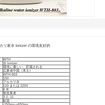
家水 Ionizer の環境友好的
WTH
水 Ionizer
環境に優しい、貯蔵される
広東省中国（本土）
WTH-803
150
アルカリ水
110 または 220V
8 年
製造業者
3.2--11
歓迎
-250mv~+650mv