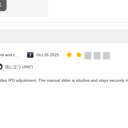
く
Saint Vincent and the Grenadines
Oct 28.2025
役に立つ (8987)
dles IPD adjustment. The manual slider is intuitive and stays securely in