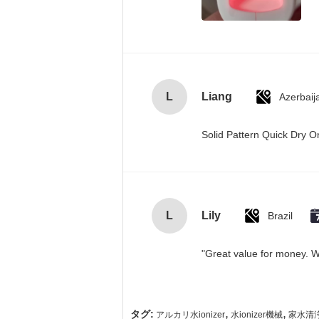
L
Liang
Azerbaij
Solid Pattern Quick Dry
L
Lily
Brazil
"Great value for money. Wo
,
,
タグ:
アルカリ水ionizer
水ionizer機械
家水清