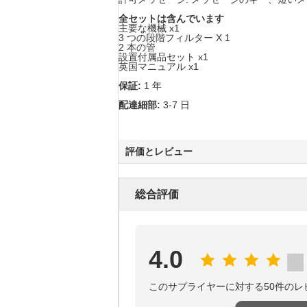
全セットは含んでいます
主要な機械 x1
3 つの段階フィルター X 1
2 本の管
設置付属品セット x1
英国マニュアル x1
保証:
1 年
配達細部:
3-7 日
評価とレビュー
総合評価
4.0
このサプライヤーに対する50件のレ