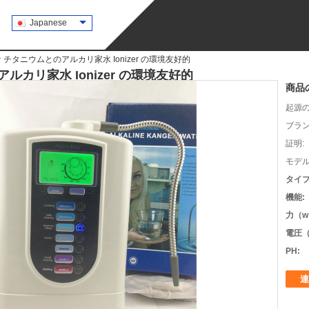
Japanese
 チタニウムとのアルカリ家水 Ionizer の環境友好的
ルカリ家水 Ionizer の環境友好的
商品
起源の
ブラン
証明:
モデル
タイプ
機能:
力（w
電圧（
PH:
連