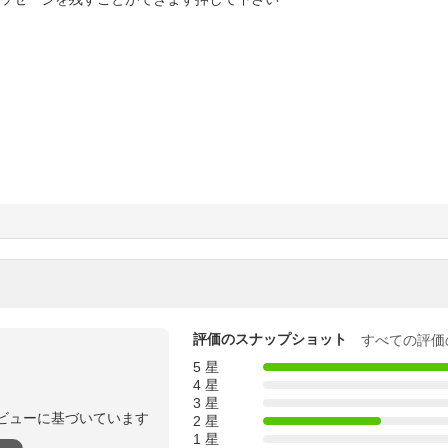
評価のスナップショット
すべての評価
5 星
4 星
3 星
ビューに基づいています
2 星
1 星