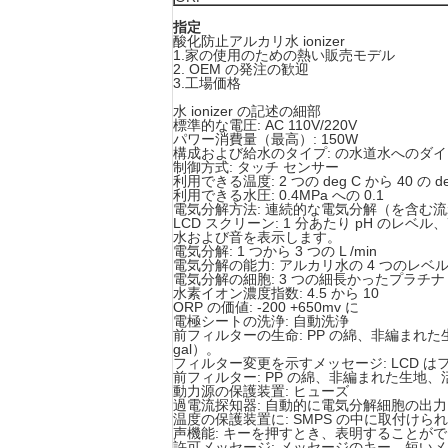
指定
酸化防止アルカリ水 ionizer
1.家の使用のための熱い販売モデル
2. OEM の発注の歓迎
3.工場価格
水 ionizer の記述の細部
標準的な電圧: AC 110V/220V
パワー消費量（最高）: 150W
構成および給水のタイプ: の水道水へのダ
制御方式: タッチ センサー
利用できる温度: 2 つの deg C から 40 の de
利用できる水圧: 0.4MPa への 0.1
電気分解方法: 連続的な電気分解（を含む
LCD スクリーン: 1 分あたり pH 
水および音を表示します。
電気分解: 1 つから 3 つの L /min
電気分解の能力: アルカリ水の 4 つのレベ
電気分解の細胞: 3 つの細長かったプラチナ
水素イオン濃度指数: 4.5 から 10
ORP の価値: -200 +650mv に
電極シートの洗浄: 自動洗浄
前フィルターの生命: PP の綿、非編まれた生地お
gal）。
フィルター変更を示すメッセージ: LCD
前フィルター: PP の綿、非編まれた生地
動力源の保護装置: ヒューズ
過電流探知器: 自動的に電気分解細胞の出
温度の保護装置に: SMPS の中に取付け
声機能: キーを押すとき、表明することが
許可メッセージ: メッセージのキー、短い