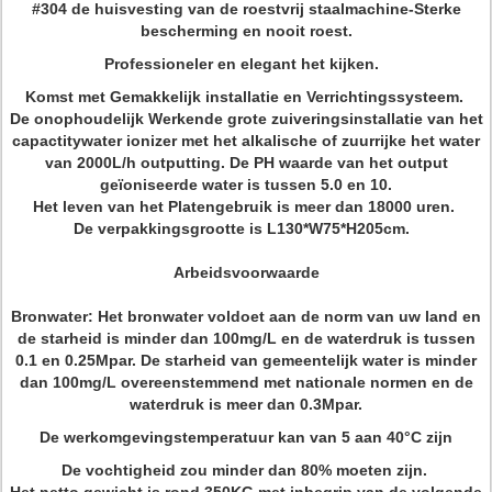
#304 de huisvesting van de roestvrij staalmachine-Sterke
bescherming en nooit roest.
Professioneler en elegant het kijken.
Komst met Gemakkelijk installatie en Verrichtingssysteem.
De onophoudelijk Werkende grote zuiveringsinstallatie van het
capactitywater ionizer met het alkalische of zuurrijke het water
van 2000L/h outputting. De PH waarde van het output
geïoniseerde water is tussen 5.0 en 10.
Het leven van het Platengebruik is meer dan 18000 uren.
De verpakkingsgrootte is
L130*W75*H205cm
.
Arbeidsvoorwaarde
Bronwater: Het bronwater voldoet aan de norm van uw land en
de starheid is minder dan 100mg/L en de waterdruk is tussen
0.1 en 0.25Mpar. De starheid van gemeentelijk water is minder
dan 100mg/L overeenstemmend met nationale normen en de
waterdruk is meer dan 0.3Mpar.
De werkomgevingstemperatuur kan van 5 aan 40°C zijn
De vochtigheid zou minder dan 80% moeten zijn.