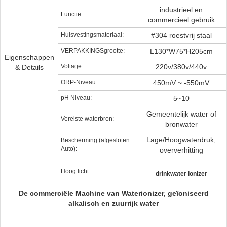
industrieel en
Functie:
commercieel gebruik
Huisvestingsmateriaal:
#304 roestvrij staal
VERPAKKINGSgrootte:
L130*W75*H205cm
Eigenschappen
Voltage:
220v/380v/440v
& Details
ORP-Niveau:
450mV ~ -550mV
pH Niveau:
5~10
Gemeentelijk water of
Vereiste waterbron:
bronwater
Lage/Hoogwaterdruk,
Bescherming (afgesloten
Auto):
oververhitting
Hoog licht:
drinkwater ionizer
De commerciële Machine van Waterionizer, geïoniseerd
alkalisch en zuurrijk water