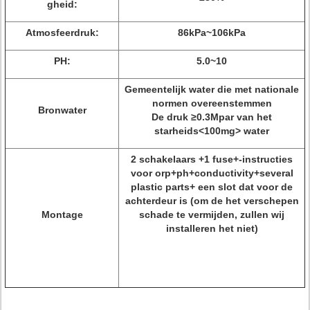
gheid:
Atmosfeerdruk:
86kPa~106kPa
PH:
5.0~10
Gemeentelijk water die met nationale
normen overeenstemmen
Bronwater
De druk ≥0.3Mpar van het
starheids<100mg> water
2 schakelaars +1 fuse+-instructies
voor orp+ph+conductivity+several
plastic parts+ een slot dat voor de
achterdeur is (om de het verschepen
Montage
schade te vermijden, zullen wij
installeren het niet)