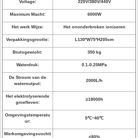
Voltage:
220V/380V/440V
Maximum Macht:
6000W
Het werk Wijze:
Het ononderbroken ioniseren
Verpakkingsgrootte:
L130*W75*H205cm
Brutogewicht:
350 kg
Waterdruk:
0.1-0.25MPa
De Stroom van de
2000L/h
wateroutput:
Het elektrolyserende
≥18000h
groefleven:
Omgevingstemperatu
5℃~40℃
ur:
Werkomgevingsvochti
≤80%