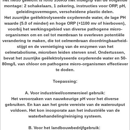
Het netto gewicht is rond 350KG met inbegrip van de volgende
montage: 2 schakelaars, 1 zekering, instructies voor ORP, pH,
geleidingsvermogen, verscheidene plastic delen.
Het zuurrijke geëlektrolyseerde oxyderende water, de lage PH
waarde (5.0 of minder) en hoge ORP (+1100 mv of hierboven),
voorbij het werkingsgebied van diverse pathogene micro-
organismen om en cel tot membraan te overleven potentiële
verandering te maken, die tot celmembraan doordringbaarheid-
stijgt en de vernietiging van de enzymen van het
celmetabolisme, microben leiden sterven snel. Ondertussen,
bevat het zuurrijke geëlektrolyseerde oxyderende water en 50-
80mg/L van chloor om pathogene micro-organismen effectiever
te doden.
Toepassing:
A. Voor industrieel/commercieel gebruik:
Het veroorzaken van nauwkeurige pH voor het diverse
gebruiken. En kan aan het grote vereiste van de wateroutput
voldoen. Het kon incoporate aan het industriële van de
waterbehandeling/reiniging systeem.
B. Voor het landbouwbedrijfgebruik: