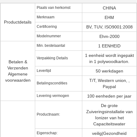
Plaats van herkomst
CHINA
Merknaam
EHM
Productdetails
Certificering
BV, TUV, ISO9001:2008
Modelnummer
Ehm-2000
Min. bestelaantal
1 EENHEID
1 eenheid wordt ingepakt
Verpakking Details
in 1 polywoodkarton.
Betalen &
Verzenden
Levertijd
50 werkdagen
Algemene
voorwaarden
T/T, Western union, ,
Betalingscondities
Paypal
Levering vermogen
100 eenheden per jaar
De grote
Zuiveringsinstallatie van
Productnaam:
Ionizer van het
Capaciteitswater
Eigenschap:
veilig|Gezondheid