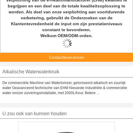
verplichting van de e-Healthmanufacturer (EHM) kwaliteit te
begrijpen en een deel van de totale kwaliteitsoplossing te
worden. Als deel van onze verplichting aan voortdurende
verbetering, gebruikt de Onderzoeken van de
Klantentevredenheid de input om zijn prestatieniveaus
constant te bevorderen.
Welkom OEM/ODM-orden.
Contactleverancier
Alkalische Waterwaterkruik
De commerciële Machine van Waterionizer, geïoniseerd alkalisch en zuurrijk
water Geavanceerd technische van EHM Nieuwste industriële & commerciële
water ionizer zuiveringsinstallatie, met 2000L/hour. Betere ...
U zou ook van kunnen houden