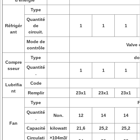
d'énergie
Type
Quantité
Réfrigér
de
1
1
1
ant
circuit.
Mode de
Valve 
contrôle
Type
do
Compre
Quantité
sseur
1
1
1
.
Code
Lubrifia
nt
Remplir
23x1
23x1
23x1
Type
F
Quantité
Non.
12
14
14
.
Fan
Capacité
kilowatt
21,6
25,2
25,2
Circulati
×104m3/