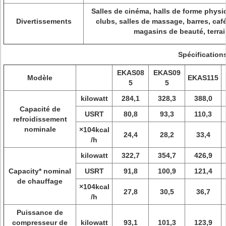
Salles de cinéma, halls de forme physi
Divertissements
clubs, salles de massage, barres, café
magasins de beauté, terrai
Spécification
EKAS08
EKAS09
Modèle
EKAS115
5
5
kilowatt
284,1
328,3
388,0
Capacité de
USRT
80,8
93,3
110,3
refroidissement
nominale
×104kcal
24,4
28,2
33,4
/h
kilowatt
322,7
354,7
426,9
Capacity* nominal
USRT
91,8
100,9
121,4
de chauffage
×104kcal
27,8
30,5
36,7
/h
Puissance de
compresseur de
kilowatt
93,1
101,3
123,9