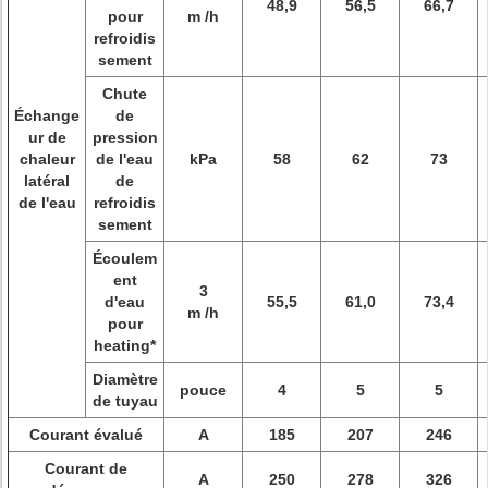
48,9
56,5
66,7
pour
m /h
refroidis
sement
Chute
Échange
de
ur de
pression
chaleur
de l'eau
kPa
58
62
73
latéral
de
de l'eau
refroidis
sement
Écoulem
ent
3
d'eau
55,5
61,0
73,4
m /h
pour
heating*
Diamètre
pouce
4
5
5
de tuyau
Courant évalué
A
185
207
246
Courant de
A
250
278
326