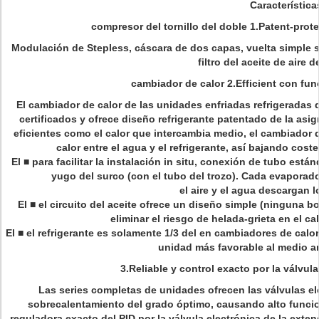
Característica
compresor del tornillo del doble 1.Patent-prote
Modulación de Stepless, cáscara de dos capas, vuelta simple si
filtro del aceite de aire d
cambiador de calor 2.Efficient con fu
El cambiador de calor de las unidades enfriadas refrigerada
certificados y ofrece diseño refrigerante patentado de la asi
eficientes como el calor que intercambia medio, el cambiador 
calor entre el agua y el refrigerante, así bajando cos
El ■ para facilitar la instalación in situ, conexión de tubo est
yugo del surco (con el tubo del trozo). Cada evapora
el aire y el agua descargan l
El ■ el circuito del aceite ofrece un diseño simple (ninguna bo
eliminar el riesgo de helada-grieta en el c
El ■ el refrigerante es solamente 1/3 del en cambiadores de calo
unidad más favorable al medio a
3.Reliable
y control exacto por la válvula
Las series completas de unidades ofrecen las válvulas ele
sobrecalentamiento del grado óptimo, causando alto funcio
reguladora exacto del PID por la válvula electrónica de la exten