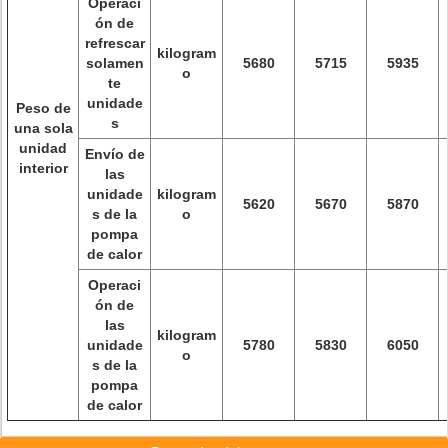
Operaci
ón de
refrescar
kilogram
solamen
5680
5715
5935
o
te
unidade
Peso de
s
una sola
unidad
Envío de
interior
las
unidade
kilogram
5620
5670
5870
s de la
o
pompa
de calor
Operaci
ón de
las
kilogram
unidade
5780
5830
6050
o
s de la
pompa
de calor