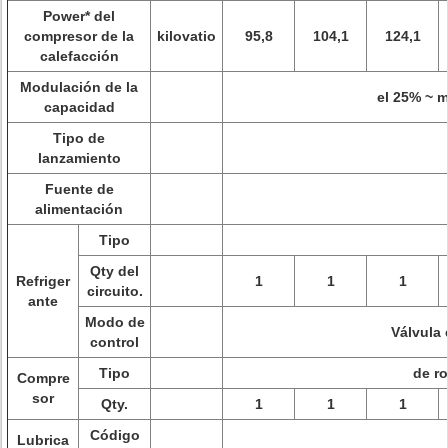
Power* del
compresor de la
kilovatio
95,8
104,1
124,1
calefacción
Modulación de la
el 25% ~ 
capacidad
Tipo de
lanzamiento
Fuente de
alimentación
Tipo
Qty del
Refriger
1
1
1
circuito.
ante
Modo de
Válvula 
control
Tipo
de r
Compre
sor
Qty.
1
1
1
Código
Lubrica