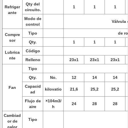
Qty del
Refriger
1
1
1
circuito.
ante
Modo de
Válvula 
control
Tipo
de r
Compre
sor
Qty.
1
1
1
Código
Lubrica
nte
Relleno
23x1
23x1
23x1
Tipo
Qty.
No.
12
14
14
Capacid
Fan
kilovatio
21,6
25,2
25,2
ad
Flujo de
×104m3/
24
28
28
aire
h
Cambiad
Tipo
or de
calor