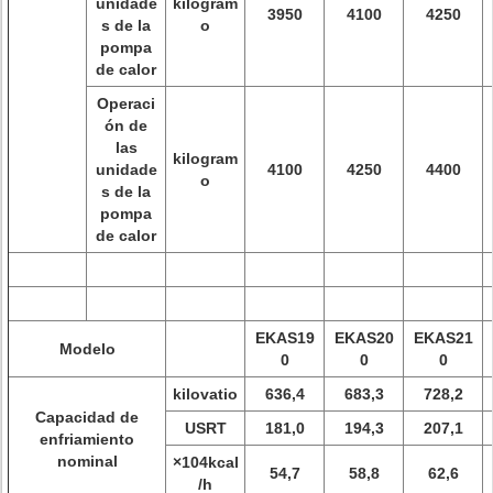
unidade
kilogram
3950
4100
4250
s de la
o
pompa
de calor
Operaci
ón de
las
kilogram
unidade
4100
4250
4400
o
s de la
pompa
de calor
EKAS19
EKAS20
EKAS21
Modelo
0
0
0
kilovatio
636,4
683,3
728,2
Capacidad de
USRT
181,0
194,3
207,1
enfriamiento
nominal
×104kcal
54,7
58,8
62,6
/h