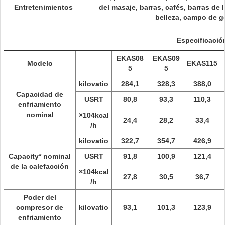
Entretenimientos
del masaje, barras, cafés, barras de 
belleza, campo de g
Especificació
EKAS08
EKAS09
Modelo
EKAS115
5
5
kilovatio
284,1
328,3
388,0
Capacidad de
USRT
80,8
93,3
110,3
enfriamiento
nominal
×104kcal
24,4
28,2
33,4
/h
kilovatio
322,7
354,7
426,9
Capacity* nominal
USRT
91,8
100,9
121,4
de la calefacción
×104kcal
27,8
30,5
36,7
/h
Poder del
compresor de
kilovatio
93,1
101,3
123,9
enfriamiento