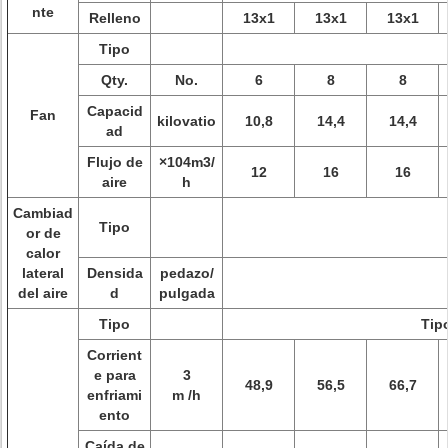
nte
Relleno
13x1
13x1
13x1
Tipo
Qty.
No.
6
8
8
Capacid
Fan
kilovatio
10,8
14,4
14,4
ad
Flujo de
×104m3/
12
16
16
aire
h
Cambiad
Tipo
or de
calor
lateral
Densida
pedazo/
del aire
d
pulgada
Tipo
Tip
Corrient
e para
3
48,9
56,5
66,7
enfriami
m /h
ento
Caída de