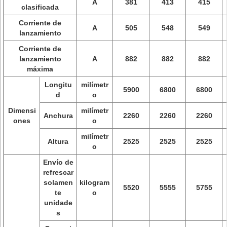
A
381
413
415
clasificada
Corriente de
A
505
548
549
lanzamiento
Corriente de
lanzamiento
A
882
882
882
máxima
Longitu
milímetr
5900
6800
6800
d
o
Dimensi
milímetr
Anchura
2260
2260
2260
ones
o
milímetr
Altura
2525
2525
2525
o
Envío de
refrescar
solamen
kilogram
5520
5555
5755
te
o
unidade
s