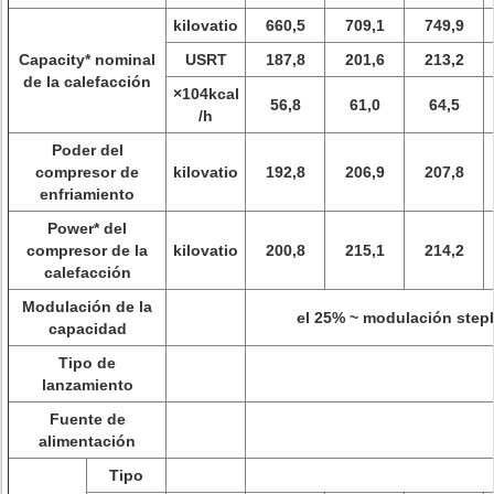
kilovatio
660,5
709,1
749,9
Capacity* nominal
USRT
187,8
201,6
213,2
de la calefacción
×104kcal
56,8
61,0
64,5
/h
Poder del
compresor de
kilovatio
192,8
206,9
207,8
enfriamiento
Power* del
compresor de la
kilovatio
200,8
215,1
214,2
calefacción
Modulación de la
el 25% ~ modulación step
capacidad
Tipo de
lanzamiento
Fuente de
alimentación
Tipo