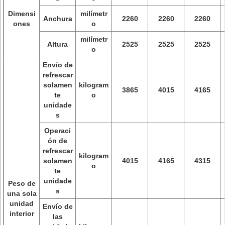
Dimensi
milímetr
Anchura
2260
2260
2260
ones
o
milímetr
Altura
2525
2525
2525
o
Envío de
refrescar
solamen
kilogram
3865
4015
4165
te
o
unidade
s
Operaci
ón de
refrescar
kilogram
solamen
4015
4165
4315
o
te
unidade
Peso de
s
una sola
unidad
Envío de
interior
las