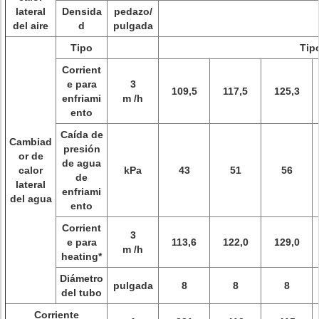
lateral
Densida
pedazo/
del aire
d
pulgada
Tipo
Tip
Corrient
e para
3
109,5
117,5
125,3
enfriami
m /h
ento
Caída de
Cambiad
presión
or de
de agua
calor
kPa
43
51
56
de
lateral
enfriami
del agua
ento
Corrient
3
e para
113,6
122,0
129,0
m /h
heating*
Diámetro
pulgada
8
8
8
del tubo
Corriente