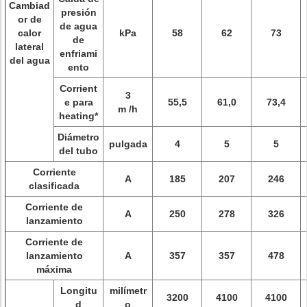
Cambiad
presión
or de
de agua
calor
kPa
58
62
73
de
lateral
enfriami
del agua
ento
Corrient
3
e para
55,5
61,0
73,4
m /h
heating*
Diámetro
pulgada
4
5
5
del tubo
Corriente
A
185
207
246
clasificada
Corriente de
A
250
278
326
lanzamiento
Corriente de
lanzamiento
A
357
357
478
máxima
Longitu
milímetr
3200
4100
4100
d
o