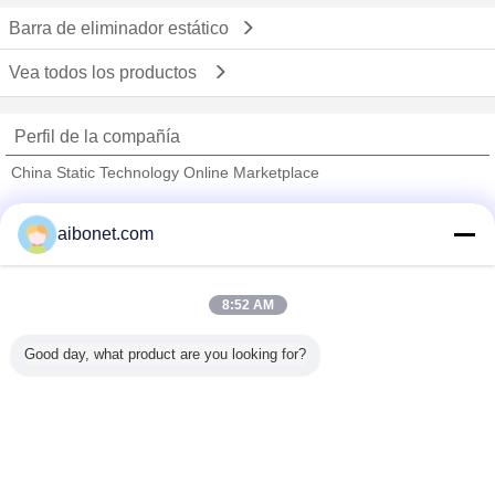
Barra de eliminador estático
Vea todos los productos
Perfil de la compañía
China Static Technology Online Marketplace
proveedores calificados
aibonet.com
Trust Seal
Verified Suplier
8:52 AM
Inicio
Good day, what product are you looking for?
Todos los productos
Mapa del Sitio
Contactar Ahora
Solicitar una cotización