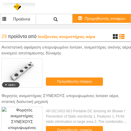
Προμηθευτής επαφών
Προϊόντα
29
προϊόντα
από
Ιονίζοντας ανεμιστήρας αέρα
Αντιστατική αφαίρεση υπερυψωμένο Ionizer, ανεμιστήρες σκόνης αέρα
ιονισμού αποταμίευσης δύναμης
Προμηθευτής επαφών
Φορητός ανεμιστήρας ΣΥΝΕΧΟΥΣ υπερυψωμένος Ionizer αέρα,
στατική διαλυτική μηχανή
AP-DC2452-80J Portable DC Ionizing Air Blower /
Prevention of Static electricity 1, Features 1, Fit for
static elimination in large area 2, The combination
of multi-units independent ion transmitting 3, ...
Προμηθευτής επαφών