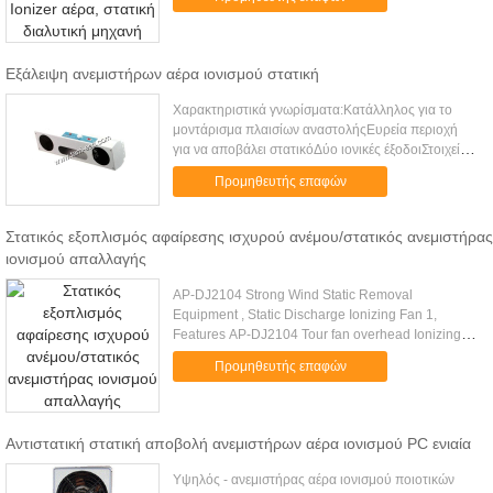
Εξάλειψη ανεμιστήρων αέρα ιονισμού στατική
Χαρακτηριστικά γνωρίσματα:Κατάλληλος για το
μοντάρισμα πλαισίων αναστολήςΕυρεία περιοχή
για να αποβάλει στατικόΔύο ιονικές έξοδοιΣτοιχεία
τεχνολογίας:Τάση εισαγωγής220V/50HZ Η
Προμηθευτής επαφών
110V/60HZΔύναμη60WΒάρος5.6 κλΜέγεθ...
Στατικός εξοπλισμός αφαίρεσης ισχυρού ανέμου/στατικός ανεμιστήρας
ιονισμού απαλλαγής
AP-DJ2104 Strong Wind Static Removal
Equipment , Static Discharge Ionizing Fan 1,
Features AP-DJ2104 Tour fan overhead Ionizing
air blower, with compact structure and elegant
Προμηθευτής επαφών
appearance. The fan speed can be .....
Αντιστατική στατική αποβολή ανεμιστήρων αέρα ιονισμού PC ενιαία
Υψηλός - ανεμιστήρας αέρα ιονισμού ποιοτικών