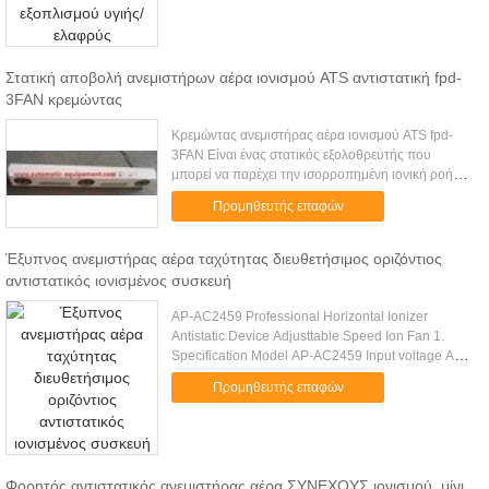
Στατική αποβολή ανεμιστήρων αέρα ιονισμού ATS αντιστατική fpd-
3FAN κρεμώντας
Κρεμώντας ανεμιστήρας αέρα ιονισμού ATS fpd-
3FAN Είναι ένας στατικός εξολοθρευτής που
μπορεί να παρέχει την ισορροπημένη ιονική ροή
στη μεγάλης κλίμακας περιοχή. Μπορέστε να
Προμηθευτής επαφών
αποβάλετε ή να εξουδετερώσετε στατικ...
Έξυπνος ανεμιστήρας αέρα ταχύτητας διευθετήσιμος οριζόντιος
αντιστατικός ιονισμένος συσκευή
AP-AC2459 Professional Horizontal Ionizer
Antistatic Device Adjusttable Speed Ion Fan 1.
Specification Model AP-AC2459 Input voltage AC
220V /50Hz or 110V/60 Hz Power 50W/250W(heat)
Προμηθευτής επαφών
Ion balance ≤ |±10V |(300mm ...
Φορητός αντιστατικός ανεμιστήρας αέρα ΣΥΝΕΧΟΥΣ ιονισμού, μίνι