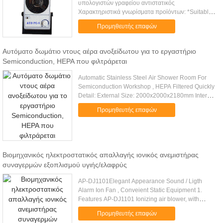
υπολογιστών γραφείου αντιστατικός
Χαρακτηριστικά γνωρίσματα προϊόντων: *Suitable
για μεγάλης κλίμακας για να αποβάλει τη στατική
Προμηθευτής επαφών
ηλεκτρική ενέργεια *Quick στατική α...
Αυτόματο δωμάτιο ντους αέρα ανοξείδωτου για το εργαστήριο
Semiconduction, HEPA που φιλτράρεται
Automatic Stainless Steel Air Shower Room For
Semiconduction Workshop , HEPA Filtered Quickly
Detail: External Size: 2000x2000x2180mm Internal
size : 1500x1930x1910mm Vertical laminar flow
Προμηθευτής επαφών
ceiling Ionization .....
Βιομηχανικός ηλεκτροστατικός απαλλαγής ιονικός ανεμιστήρας
συναγερμών εξοπλισμού υγιής/ελαφρύς
AP-DJ1101Elegant Appearance Sound / Ligth
Alarm Ion Fan , Conveient Static Equipment 1.
Features AP-DJ1101 Ionizing air blower, with
compact structure and elegant appearance. The
Προμηθευτής επαφών
fan speed can be adjusted ...