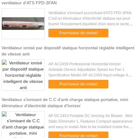
ventilateur d'ATS FPD-3FAN
Ventilateur s'ionisant accrochant d'ATS FPD-3FAN
C'est un éliminateur d'électricité statique qui peut
fournir l'écoulement équilibré d'ion dans le secteur
à grande échelle. Peut éliminer ou neutraliser la ...
Fournisseur de contact
Ventilateur ionisé par dispositif statique horizontal réglable intelligent
de vitesse anti
AP-AC2459 Professional Horizontal Ionizer
Antistatic Device Adjusttable Speed Ion Fan 1.
Specification Model AP-AC2459 Input voltage AC
220V /50Hz or 110V/60 Hz Power 50W/250W(heat)
Fournisseur de contact
Ion balance ≤ |±10V |(300mm ...
Ventilateur s'ionisant de C.C d'anti charge statique portative, mini
éliminateur d'électricité statique d'Ionizer
AP-DC2453 Portable DC Ionizing Air Blower , Mini
Static Eliminator 1, Features Compact appearance
and easy to install Able to be installed inside the
devices for static removing Low power and long
Fournisseur de contact