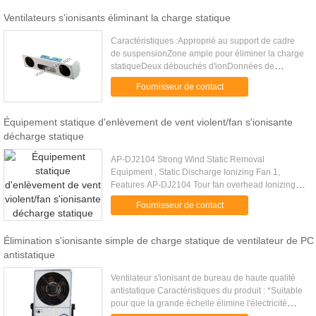
Ventilateurs s'ionisants éliminant la charge statique
Caractéristiques :Approprié au support de cadre
de suspensionZone ample pour éliminer la charge
statiqueDeux débouchés d'ionDonnées de
technologie :Tension d'entrée220V/50HZ OU
Fournisseur de contact
110V/60HZPuissance60WPoids5,6 ...
Équipement statique d'enlèvement de vent violent/fan s'ionisante
décharge statique
AP-DJ2104 Strong Wind Static Removal
Equipment , Static Discharge Ionizing Fan 1,
Features AP-DJ2104 Tour fan overhead Ionizing
air blower, with compact structure and elegant
Fournisseur de contact
appearance. The fan speed can be .....
Élimination s'ionisante simple de charge statique de ventilateur de PC
antistatique
Ventilateur s'ionisant de bureau de haute qualité
antistatique Caractéristiques du produit : *Suitable
pour que la grande échelle élimine l'électricité