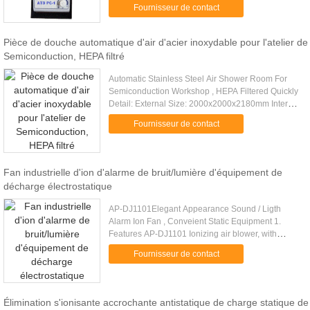
statique ; élimination statique de *Quick,
Fournisseur de contact
installation ...
Pièce de douche automatique d'air d'acier inoxydable pour l'atelier de
Semiconduction, HEPA filtré
Automatic Stainless Steel Air Shower Room For
Semiconduction Workshop , HEPA Filtered Quickly
Detail: External Size: 2000x2000x2180mm Internal
size : 1500x1930x1910mm Vertical laminar flow
Fournisseur de contact
ceiling Ionization .....
Fan industrielle d'ion d'alarme de bruit/lumière d'équipement de
décharge électrostatique
AP-DJ1101Elegant Appearance Sound / Ligth
Alarm Ion Fan , Conveient Static Equipment 1.
Features AP-DJ1101 Ionizing air blower, with
compact structure and elegant appearance. The
Fournisseur de contact
fan speed can be adjusted ...
Élimination s'ionisante accrochante antistatique de charge statique de