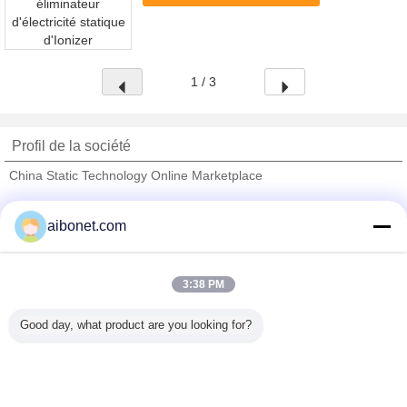
service life ...
1 / 3
Profil de la société
China Static Technology Online Marketplace
Fournisseurs vérifié
aibonet.com
Trust Seal
Verified Suplier
3:38 PM
Accueil
Good day, what product are you looking for?
Tous les produits
Au sujet de nous
Contactez-nous