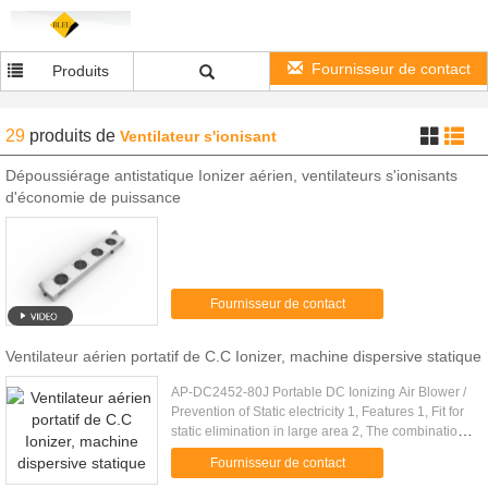
Fournisseur de contact
Produits
29
produits
de
Ventilateur s'ionisant
Dépoussiérage antistatique Ionizer aérien, ventilateurs s'ionisants
d'économie de puissance
Fournisseur de contact
Ventilateur aérien portatif de C.C Ionizer, machine dispersive statique
AP-DC2452-80J Portable DC Ionizing Air Blower /
Prevention of Static electricity 1, Features 1, Fit for
static elimination in large area 2, The combination
of multi-units independent ion transmitting 3, ...
Fournisseur de contact