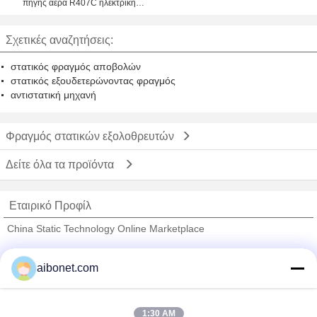
πηγής αέρα R407C ηλεκτρική
EKAS085 - EKAS470
Σχετικές αναζητήσεις:
στατικός φραγμός αποβολών
στατικός εξουδετερώνοντας φραγμός
αντιστατική μηχανή
Φραγμός στατικών εξολοθρευτών
Δείτε όλα τα προϊόντα
Εταιρικό Προφίλ
China Static Technology Online Marketplace
Verified προμηθευτές
aibonet.com
Trust Seal
Verified Suplier
1:30 AM