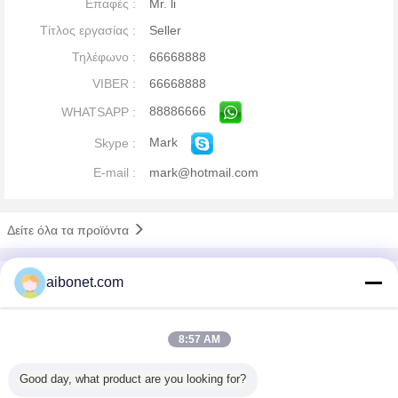
Επαφές :
Mr. li
Τίτλος εργασίας :
Seller
Τηλέφωνο :
66668888
VIBER :
66668888
88886666
WHATSAPP :
Mark
Skype :
E-mail :
mark@hotmail.com
Δείτε όλα τα προϊόντα
Εταιρικό Προφίλ
aibonet.com
China Static Technology Online Marketplace
Verified προμηθευτές
8:57 AM
Trust Seal
Verified Suplier
Good day, what product are you looking for?