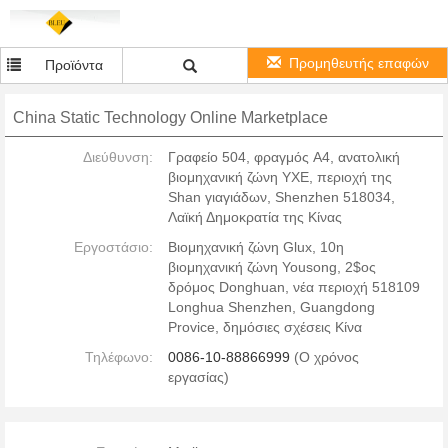
Προμηθευτής επαφών
Προϊόντα
China Static Technology Online Marketplace
Διεύθυνση:
Γραφείο 504, φραγμός A4, ανατολική
βιομηχανική ζώνη ΥΧΕ, περιοχή της
Shan γιαγιάδων, Shenzhen 518034,
Λαϊκή Δημοκρατία της Κίνας
Εργοστάσιο:
Βιομηχανική ζώνη Glux, 10η
βιομηχανική ζώνη Yousong, 2$ος
δρόμος Donghuan, νέα περιοχή 518109
Longhua Shenzhen, Guangdong
Provice, δημόσιες σχέσεις Κίνα
Τηλέφωνο:
0086-10-88866999
(Ο χρόνος
εργασίας)