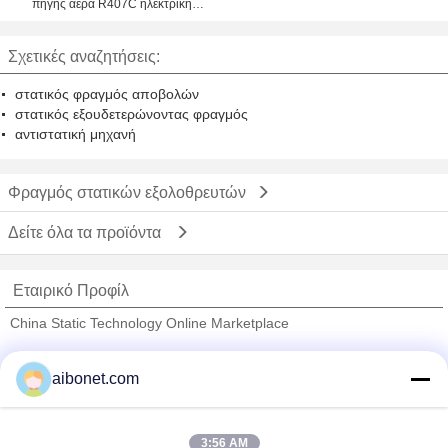
πηγής αέρα R407C ηλεκτρική
EKAS085 - EKAS470
Σχετικές αναζητήσεις:
στατικός φραγμός αποβολών
στατικός εξουδετερώνοντας φραγμός
αντιστατική μηχανή
Φραγμός στατικών εξολοθρευτών
Δείτε όλα τα προϊόντα
Εταιρικό Προφίλ
China Static Technology Online Marketplace
Verified προμηθευτές
aibonet.com
Trust Seal
Verified Suplier
3:56 AM