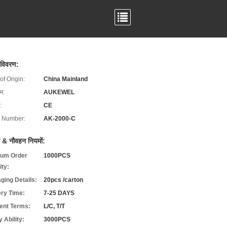
 विवरण:
of Origin:
China Mainland
ाम:
AUKEWEL
:
CE
 Number:
AK-2000-C
 & नौवहन नियमों:
um Order
1000PCS
ity:
ging Details:
20pcs /carton
ery Time:
7-25 DAYS
nt Terms:
L/C, T/T
 Ability:
3000PCS