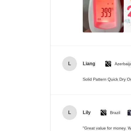
L
Liang
Azerbaij
Solid Pattern Quick Dry
L
Lily
Brazil
"Great value for money. Wo