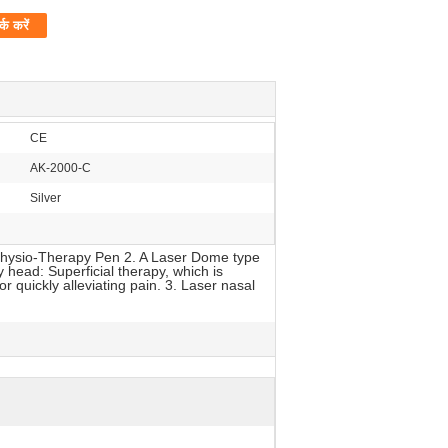
र्क करें
CE
AK-2000-C
Silver
 Physio-Therapy Pen 2. A Laser Dome type
head: Superficial therapy, which is
or quickly alleviating pain. 3. Laser nasal