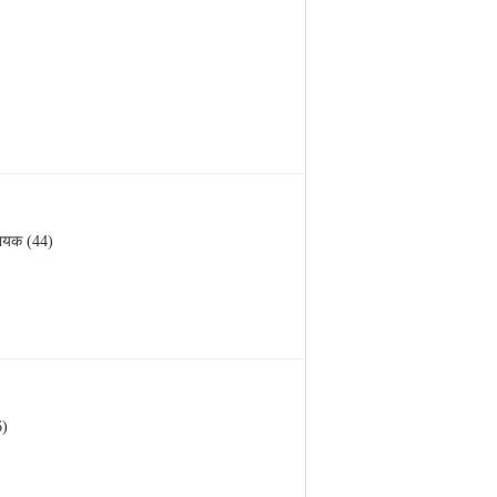
ायक (44)
6)