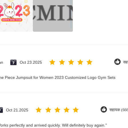
an
Oct 23.2025
सह
 One Piece Jumpsuit for Women 2023 Customized Logo Gym Sets
Oct 21.2025
सहायक (66
rks perfectly and arrived quickly. Will definitely buy again."