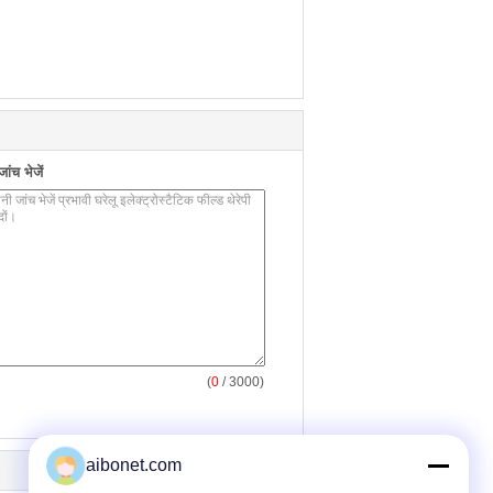
ंच भेजें
(
0
/ 3000)
aibonet.com