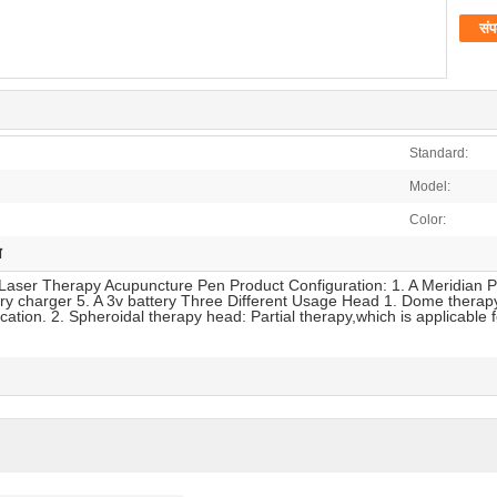
संप
Standard:
Model:
Color:
ण
y Laser Therapy Acupuncture Pen Product Configuration: 1. A Meridian
ry charger 5. A 3v battery Three Different Usage Head 1. Dome therapy 
ication. 2. Spheroidal therapy head: Partial therapy,which is applicable f