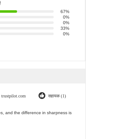
ै
67%
0%
0%
33%
0%
trustpilot.com
सहायक (1)
, and the difference in sharpness is