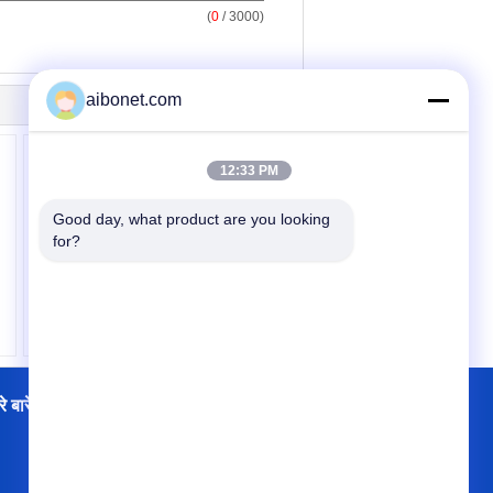
(
0
/ 3000)
aibonet.com
12:33 PM
Good day, what product are you looking 
for?
प्रभावी घरेलू इलेक्ट्रोस्टैटिक
फील्ड थेरेपी लेजर थेरेपी
एक्यूपंक्चर पेन
े बारे में
फैक्टरी यात्रा
संपर्क
साइटमैप