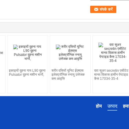
इकाइयों दुहना गाय L90 दुहना
शरीर दसियों यूनिट ईएमएस
दवा सुअर secretin एसीटेट
Pulsator दुहना मशीन भागों,
इलेक्ट्रॉनिक स्नायु उत्तेजक
मानव विकास हार्मोन पेप्टाइड
कम आवृत्ति
कैस 17034-35-4
होम
उत्पाद
हमार