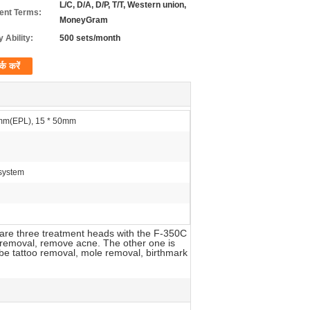
L/C, D/A, D/P, T/T, Western union,
nt Terms:
MoneyGram
 Ability:
500 sets/month
र्क करें
mm(EPL), 15 * 50mm
 system
are three treatment heads with the F-350C
s removal, remove acne. The other one is
n be tattoo removal, mole removal, birthmark