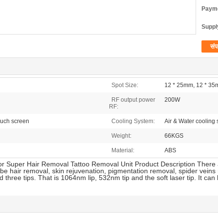
Payme
Supply
संप
Spot Size:
12 * 25mm, 12 * 35
RF output power
200W
RF:
ouch screen
Cooling System:
Air & Water cooling
Weight:
66KGS
Material:
ABS
r Super Hair Removal Tattoo Removal Unit Product Description There 
 be hair removal, skin rejuvenation, pigmentation removal, spider vein
 three tips. That is 1064nm lip, 532nm tip and the soft laser tip. It ca