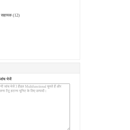
सहायक (12)
ंच भेजें