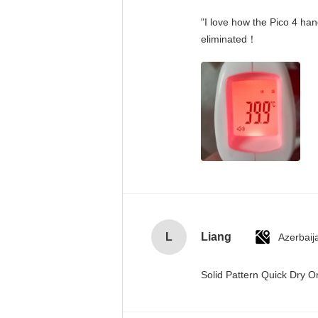
"I love how the Pico 4 han
eliminated！
L
Liang
Azerbaij
Solid Pattern Quick Dry