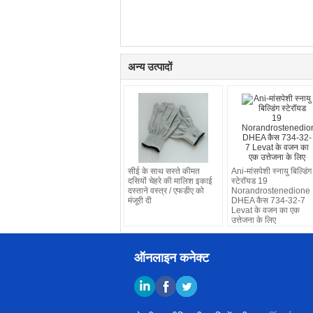
अन्य उत्पादों
सीई के साथ सस्ते कीमत
Ani-मांसपेशी स्नायु बिल्डिंग
दसियों चेहरे की मालिश इकाई
स्टेरॉयड 19
दस्ताने वस्त्र / एफडीए को
Norandrostenedione
मंजूरी दी
DHEA कैस 734-32-7
Levat के वजन का एक
उत्तेजना के लिए
ऑनलाइन कनेक्ट