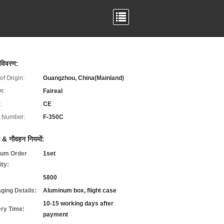
 विवरण:
of Origin:
Guangzhou, China(Mainland)
ाम:
Faireal
:
CE
 Number:
F-350C
 & नौवहन नियमों:
um Order
1set
ity:
5800
ging Details:
Aluminum box, flight case
10-15 working days after
ery Time:
payment