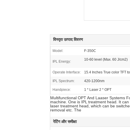
विस्तृत उत्पाद विवरण
Model:
F-350C
10-60 level (Max. 60 J/cm2)
IPL Energy:
Operate Interface:
15.4 Inches True color TFT t
IPL Spectrum:
420-1200nm
Handpiece:
1 * Laser 2 * OPT
Multifunctional OPT And Laaser Systems Fo
machine. One is IPL treatment head. It can
laser treatment head, which can be switched
removal etc. The
रेटिंग और समीक्षा