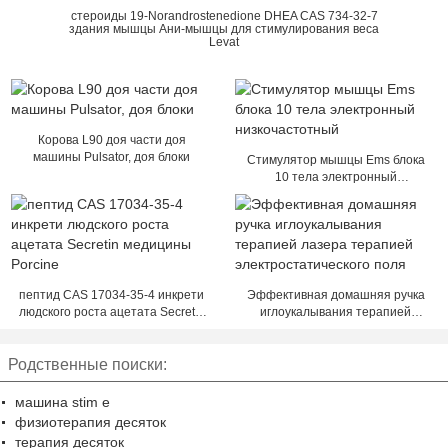
стероиды 19-Norandrostenedione DHEA CAS 734-32-7
здания мышцы Ани-мышцы для стимулирования веса
Levat
Корова L90 доя части доя
машины Pulsator, доя блоки
Стимулятор мышцы Ems блока
10 тела электронный
низкочастотный
пептид CAS 17034-35-4 инкрети
Эффективная домашняя ручка
людского роста ацетата Secretin
иглоукалывания терапией
медицины Porcine
лазера терапией
электростатического поля
Родственные поиски:
машина stim e
физиотерапия десяток
терапия десяток