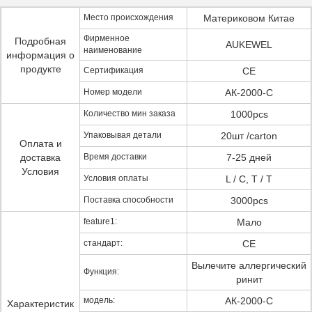
Место происхождения
Материковом Китае
Фирменное
Подробная
AUKEWEL
наименование
информация о
продукте
Сертификация
CE
Номер модели
АК-2000-C
Количество мин заказа
1000pcs
Упаковывая детали
20шт /carton
Оплата и
доставка
Время доставки
7-25 дней
Условия
Условия оплаты
L / C, T / T
Поставка способности
3000pcs
feature1:
Мало
стандарт:
CE
Вылечите аллергический
Функция:
ринит
модель:
АК-2000-C
Характеристик