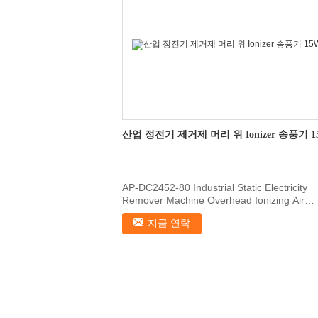
산업 정전기 제거제 머리 위 Ionizer 송풍기 1
AP-DC2452-80 Industrial Static Electricity
Remover Machine Overhead Ionizing Air
Blower 1, Features ...
지금 연락