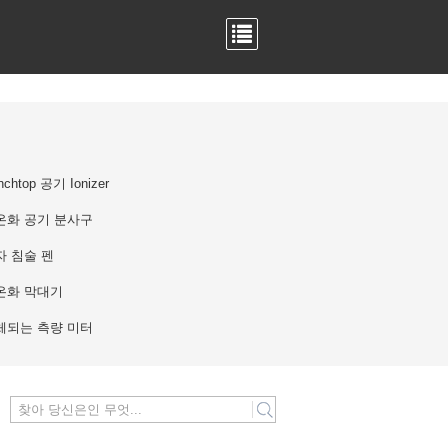
nchtop 공기 Ionizer
온화 공기 분사구
자 침술 펜
온화 막대기
체되는 측량 미터
search