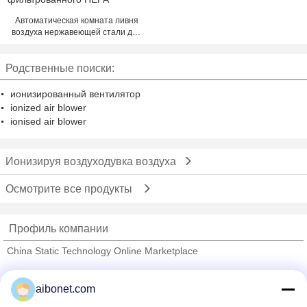
Автоматическая комната ливня
воздуха нержавеющей стали для
мастерской Semiconduction,
фильтрованного HEPA
Родственные поиски:
ионизированный вентилятор
ionized air blower
ionised air blower
Ионизируя воздуходувка воздуха
Осмотрите все продукты
Профиль компании
China Static Technology Online Marketplace
проверенных поставщиков
aibonet.com
Trust Seal
Verified Suplier