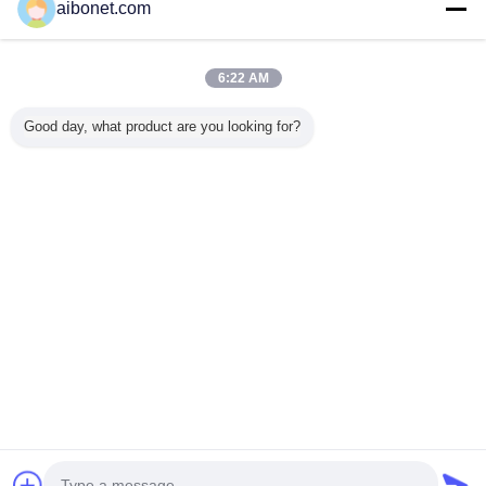
aibonet.com
Trust Seal
Verified Suplier
6:22 AM
ホーム
Good day, what product are you looking for?
すべての製品
企業情報
お問い合わせ
見積依頼
言語を変えて下さい
完全な場所
Copyright © 2015 - 2026 China Static Technology Online Marketplace.
All rights reserved.