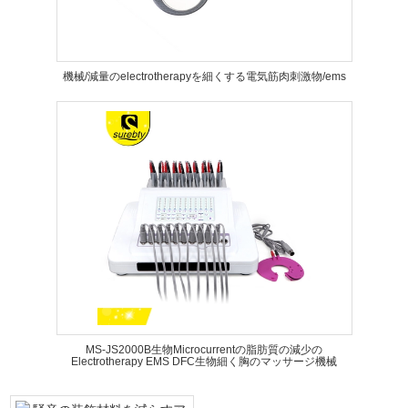
機械/減量のelectrotherapyを細くする電気筋肉刺激物/ems
MS-JS2000B生物Microcurrentの脂肪質の減少の
Electrotherapy EMS DFC生物細く胸のマッサージ機械