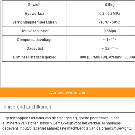
Gewicht
0.5kg
Het werkpa
0.3 - 0.8MPa
Verrichtingstemperaturen
-10°C - 50°C
Het blazen tarief
0.5Mpa
Compensatievoltage
< 1="">
Daceytijd
< 1S="">
Elimineer statisch gebied
800 (L) *600 (W), Afstand: 300
Contactleverancier
Ioniserend Luchtkanon
Eigenschappen:Het tarief van de Strongeslag, goede performace in het
elimineren van stof en statisch.Gemakkelijk voor het werkenTechnologie-
gegevens:InputvoltageMet aangepaste machtLengte van de draad3mGewicht0...