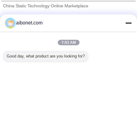
China Static Technology Online Marketplace
Verified Leveranciers
aibonet.com
Trust Seal
Verified Suplier
7:53 AM
Thuis
Good day, what product are you looking for?
Alle producten
Ongeveer ons
Contacteer ons
Vraag een offerte aan
Veranderingstaal