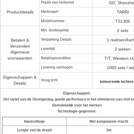
Plaats van herkomst
GD, Shenzh
Productdetails
Merknaam
TARRI
Modelnummer
TS1305
Min. bestelaantal
2 sets
Verpakking Details
1 reeksen/kar
Betalen &
Verzenden
Levertijd
2 weken
Algemene
voorwaarden
Betalingscondities
T/T, Western U
Levering vermogen
1000 sets / w
Eigenschappen &
Hoog licht:
Ioniserende luchtven
Details
Eigenschappen:
Het tarief van de Strongeslag, goede performace in het elimineren van stof en
Gemakkelijk voor het werken
Technologie-gegevens:
Inputvoltage
Met aangepaste macht
Lengte van de draad
3m