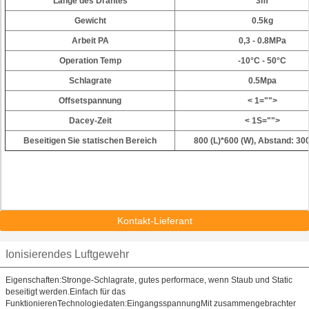
Länge des Drahtes
3m
Gewicht
0.5kg
Arbeit PA
0,3 - 0.8MPa
Operation Temp
-10°C - 50°C
Schlagrate
0.5Mpa
Offsetspannung
< 1="">
Dacey-Zeit
< 1S="">
Beseitigen Sie statischen Bereich
800 (L)*600 (W), Abstand: 
Kontakt-Lieferant
Ionisierendes Luftgewehr
Eigenschaften:Stronge-Schlagrate, gutes performace, wenn Staub und Static
beseitigt werden.Einfach für das
FunktionierenTechnologiedaten:EingangsspannungMit zusammengebrachter