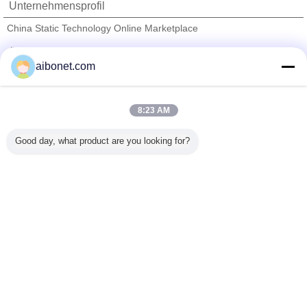
Unternehmensprofil
China Static Technology Online Marketplace
Überprüfte Lieferanten
aibonet.com
Trust Seal
Verified Suplier
8:23 AM
Nach Hause
Good day, what product are you looking for?
Alle Produkte
Über uns
Kontakt
Referenzen
Ändern Sie Sprache