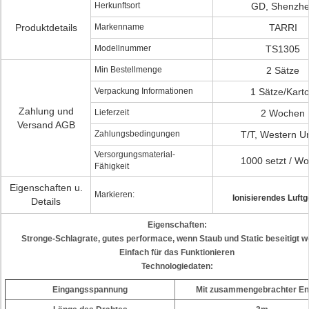
Herkunftsort
GD, Shenzh
Produktdetails
Markenname
TARRI
Modellnummer
TS1305
Min Bestellmenge
2 Sätze
Verpackung Informationen
1 Sätze/Kart
Zahlung und
Lieferzeit
2 Wochen
Versand AGB
Zahlungsbedingungen
T/T, Western U
Versorgungsmaterial-
1000 setzt / W
Fähigkeit
Eigenschaften u.
Markieren:
Ionisierendes Luft
Details
Eigenschaften:
Stronge-Schlagrate, gutes performace, wenn Staub und Static beseitigt w
Einfach für das Funktionieren
Technologiedaten:
Eingangsspannung
Mit zusammengebrachter En