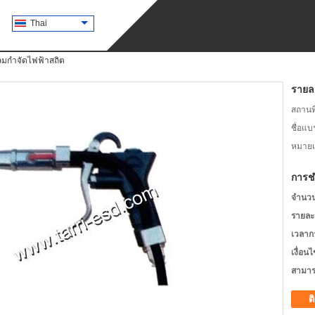
Thai
มกำจัดไฟฟ้าสถิต
รายละ
สถานที
ชื่อแบ
หมายเล
การช
จำนวนสั
รายละ
เวลาก
เงื่อน
สามาร
ต