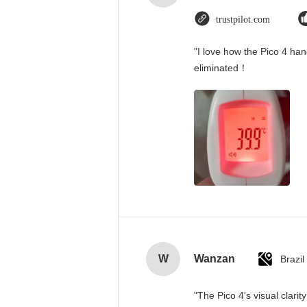
trustpilot.com
"I love how the Pico 4 han
eliminated！
W
Wanzan
Brazil
"The Pico 4's visual clari