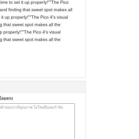
me to set it up properly!""The Pico
, and finding that sweet spot makes all
it up properly!""The Pico 4's visual
ng that sweet spot makes all the
p properly!""The Pico 4's visual
ng that sweet spot makes all the
าโดยตรง