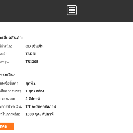
เอียดสินค้า:
่กำเนิด:
GD เซินเจิ้น
รนด์:
TARRI
ขรุ่น:
TS1305
ำระเงิน:
่งซื้อขั้นต่ำ:
ชุดที่ 2
เอียดการบรรจุ:
1 ชุด / กล่อง
ารส่งมอบ:
2 สัปดาห์
ไขการชำระเงิน:
T/T ตะวันตกสหภาพ
ถในการผลิต:
1000 ชุด / สัปดาห์
ิดต่อ