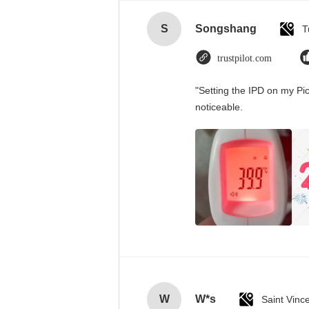
S
Songshang
T
trustpilot.com
"Setting the IPD on my Pi
noticeable.
W
W*s