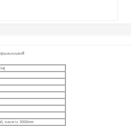
ดฝุ่นและแบบคงที่
บคู่
(W), ระยะทาง: 3000mm