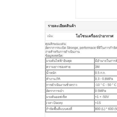
รายละเอียดสินค้า
โอโซนเครื่องเป่าอากาศ
เน้น:
คุณลักษณะเด่น:
อัตราการระเบิด Stronge, performace ที่ดีในการกำจั
ง่ายสำหรับการดำเนินงาน
ข้อมูลเทคนิค:
แรงดันไฟฟ้าอินพุต
มีอำนาจในการจั
ความยาวของสาย
3M
น้ำหนัก
0.5 ก.ก.
ทำงาน PA
0.3 - 0.8MPa
การดำเนินงานชั่วคราว
-10 ° C - 50 ° C
อัตราการเป่า
0.5MPa
แรงดันออฟเซ็ท
<1 + -50V
เวลา Dacey
<1S
กำจัดพื้นที่แบบคงที่
800 (L) * 600 