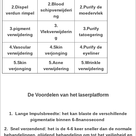
2.Blood
2.Dispel
2.Purify de
schipverwijderi
verdun rimpel
moedervlek
ng
3.
3.pigment
3.Purify
Vlekverwijderin
verwijdering
tatoegering
g
4.Vascular
4.Skin
4.Purify de
verwijdering
verjonging
eyeliner
5.Skin
5.Acne
5.Wrinkle
verjonging
verwijdering
verwijdering
De Voordelen van het laserplatform
1. Lange Impulsbreedte: het kan blaste de verschillende
pigmentatie binnen 6-8nanosecond
2. Snel verzendend: het is de 4-6 keer sneller dan de normale
behandelingen, glijdend behandeling om tot het veiligheid en