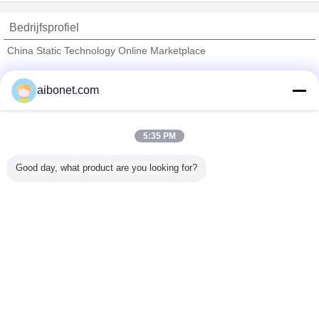
Bedrijfsprofiel
China Static Technology Online Marketplace
Verified Leveranciers
aibonet.com
Trust Seal
Verified Suplier
5:35 PM
Thuis
Good day, what product are you looking for?
Alle producten
Ongeveer ons
Contacteer ons
Vraag een offerte aan
Veranderingstaal