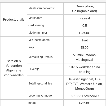
Guangzhou,
Plaats van herkomst
China(mainland)
Merknaam
Faireal
Productdetails
Certificering
CE
Modelnummer
F-350C
Min. bestelaantal
1set
Prijs
5800
Aluminiumdoos,
Verpakking Details
vluchtgeval
Betalen &
Verzenden
10-15 werkdagen na
Levertijd
Algemene
betaling
voorwaarden
Bevestigingsbrief, D/A,
Betalingscondities
D/P, T/T, Western Union,
MoneyGram
Levering vermogen
500 SETS/MAAND
model:
F-350C