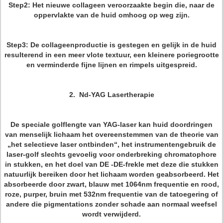
Step2: Het nieuwe collageen veroorzaakte begin die, naar de
oppervlakte van de huid omhoog op weg zijn.
Step3: De collageenproductie is gestegen en gelijk in de huid
resulterend in een meer vlote textuur, een kleinere poriegrootte
en verminderde fijne lijnen en rimpels uitgespreid.
2. Nd-YAG Lasertherapie
De speciale golflengte van YAG-laser kan huid doordringen
van menselijk lichaam het overeenstemmen van de theorie van
„het selectieve laser ontbinden“, het instrumentengebruik de
laser-golf slechts gevoelig voor onderbreking chromatophore
in stukken, en het doel van DE -DE-frekle met deze die stukken
natuurlijk bereiken door het lichaam worden geabsorbeerd. Het
absorbeerde door zwart, blauw met 1064nm frequentie en rood,
roze, purper, bruin met 532nm frequentie van de tatoegering of
andere die pigmentations zonder schade aan normaal weefsel
wordt verwijderd.