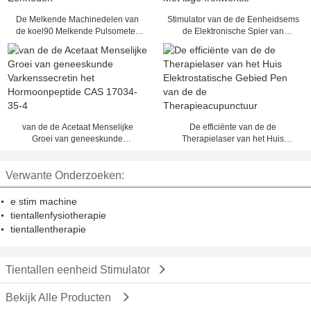
De Melkende Machinedelen van
Stimulator van de de Eenheidsems
de koel90 Melkende Pulsometer,
de Elektronische Spier van
Melkende Eenheden
lichaamstientallen Met lage
frekwentie
van de de Acetaat Menselijke
De efficiënte van de de
Groei van geneeskunde
Therapielaser van het Huis
Varkenssecretin het
Elektrostatische Gebied Pen van
Hormoonpeptide CAS 17034-35-4
de de Therapieacupunctuur
Verwante Onderzoeken:
e stim machine
tientallenfysiotherapie
tientallentherapie
Tientallen eenheid Stimulator
Bekijk Alle Producten