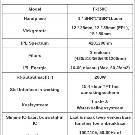
Model
F-350C
Handpiece
1 * SHR*1*SSR*1Laser
12 * 25mm, 12 * 35mm (EPL),
Vlekgrootte
15 * 50mm
IPL Spectrum
4201200nm
3 reeksen
Filters
(420/510/560/6401200nm)
IPL Energie
10-60 niveau (Max. 60 J/cm2)
Rf-outputmacht rf
200W
15.4 kleur TFT-het
Stel Interface in werking
aanrakingsscherm
Lucht &
Koelsysteem
Waterkoelingssysteem
Slimme IC-kaart bouwstijl-in
Laat & maak twee verkiesbare
IC
functies toe onbruikbaar
100/110V, 50-60Hz of