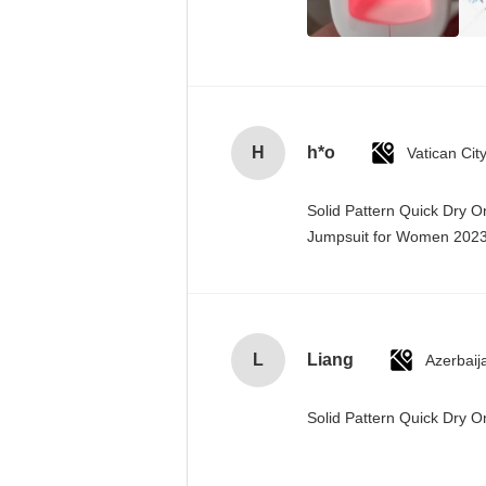
H
h*o
Solid Pattern Quick Dry 
Jumpsuit for Women 20
L
Liang
Azerbaij
Solid Pattern Quick Dry