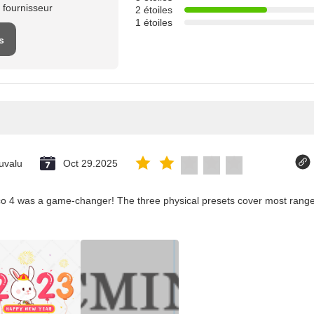
 fournisseur
2 étoiles
1 étoiles
s
uvalu
Oct 29.2025
co 4 was a game-changer! The three physical presets cover most ranges