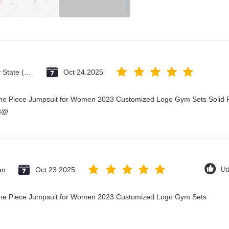
Vatican City State (Holy See)
Oct 24.2025
One Piece Jumpsuit for Women 2023 Customized Logo Gym Sets Solid P
23@
an
Oct 23.2025
Uti
 One Piece Jumpsuit for Women 2023 Customized Logo Gym Sets