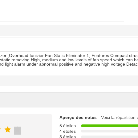
er ,Overhead Ionizier Fan Static Eliminator 1, Features Compact str
 static removing High, medium and low levels of fan speed which can b
 light alarm under abnormal positive and negative high voltage Detac
Aperçu des notes
Voici la répartition
5 étoiles
4 étoiles
3 étoiles