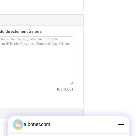
de directement à nous
(
0
/ 3000)
aibonet.com