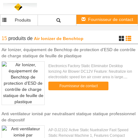
Fournisseur de contact
Produits
15
produits
de
Air Ionizer de Benchtop
Air Ionizer, équipement de Benchtop de protection d'ESD de contrôle
de charge statique de feuille de plastique
Electronics Factory Static Eliminator Desktop
Ionizing Air Blower DC12V Feature: Neutralize ion
electrostatic speed Ion air cover area is large
Variable speed fan with wide range of air flow
Fournisseur de contact
Have special ion .....
Anti ventilateur ionisé par neutralisant statique statique professionnel
de dispositif
AP-DJ2102 Active Static Nuetralizer Fast Speed
Static Removal Machine 1, Features Compact