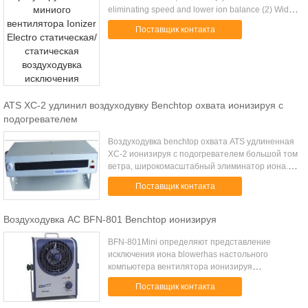
eliminating speed and lower ion balance (2) Wide
range of ion airflow with large covering area (3)
Поставщик контакта
Stepless ...
ATS XC-2 удлинил воздуходувку Benchtop охвата ионизируя с
подогревателем
Воздуходувка benchtop охвата ATS удлиненная
XC-2 ионизируя с подогревателем большой том
ветра, широкомасштабный элиминатор иона.
Короткое время обезвреживания, большая зона
Поставщик контакта
охвата, с функцией топления, ее можн...
Воздуходувка AC BFN-801 Benchtop ионизируя
BFN-801Mini определяют представление
исключения иона blowerhas настольного
компьютера вентилятора ионизируя
выдающее. Это идеально equopment для
Поставщик контакта
предотвращать статическое загрязнение &
перерыв в зонах электронн...