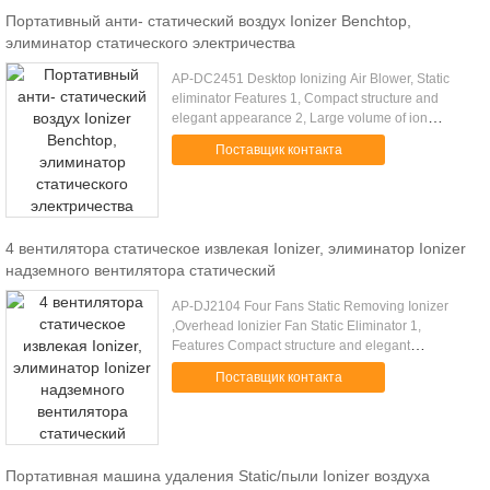
Портативный анти- статический воздух Ionizer Benchtop,
элиминатор статического электричества
AP-DC2451 Desktop Ionizing Air Blower, Static
eliminator Features 1, Compact structure and
elegant appearance 2, Large volume of ion
generating and fast speed of static removing 3, Fan
Поставщик контакта
stepless speed adjustment ...
4 вентилятора статическое извлекая Ionizer, элиминатор Ionizer
надземного вентилятора статический
AP-DJ2104 Four Fans Static Removing Ionizer
,Overhead Ionizier Fan Static Eliminator 1,
Features Compact structure and elegant
appearance Large volume of ion generating and
Поставщик контакта
fast speed of static removing High, ....
Портативная машина удаления Static/пыли Ionizer воздуха