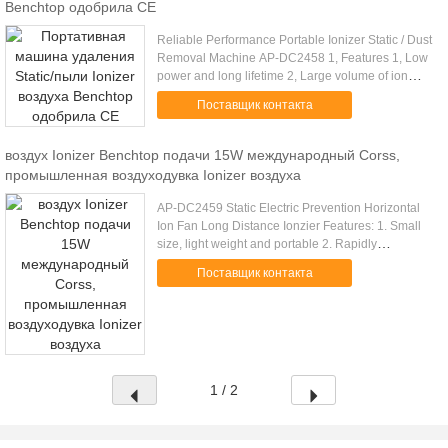
Benchtop одобрила CE
Reliable Performance Portable Ionizer Static / Dust
Removal Machine AP-DC2458 1, Features 1, Low
power and long lifetime 2, Large volume of ion
generating and fast speed of static removing 3,
Поставщик контакта
Stepless ...
воздух Ionizer Benchtop подачи 15W международный Corss,
промышленная воздуходувка Ionizer воздуха
AP-DC2459 Static Electric Prevention Horizontal
Ion Fan Long Distance Ionzier Features: 1. Small
size, light weight and portable 2. Rapidly
neutralizes static charges 3. Variable speed fan
Поставщик контакта
with wide range of .....
1 / 2