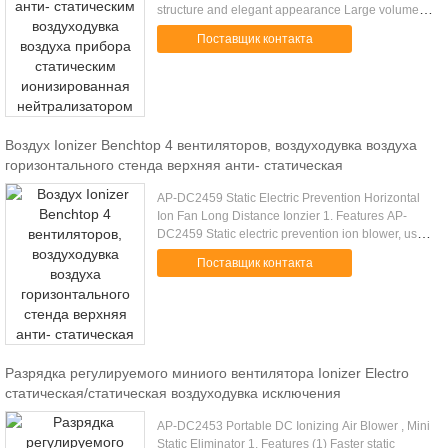
structure and elegant appearance Large volume of
ion generating and fast speed of static removing
Поставщик контакта
High, medium and low ....
Воздух Ionizer Benchtop 4 вентиляторов, воздуходувка воздуха
горизонтального стенда верхняя анти- статическая
AP-DC2459 Static Electric Prevention Horizontal
Ion Fan Long Distance Ionzier 1. Features AP-
DC2459 Static electric prevention ion blower, used
four fan with large volume, suit for long distance
Поставщик контакта
static removing...
Разрядка регулируемого миниого вентилятора Ionizer Electro
статическая/статическая воздуходувка исключения
AP-DC2453 Portable DC Ionizing Air Blower , Mini
Static Eliminator 1, Features (1) Faster static