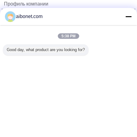
Профиль компании
China Static Technology Online Marketplace
aibonet.com
проверенных поставщиков
Trust Seal
Verified Suplier
5:38 PM
Good day, what product are you looking for?
Главная страница
Все продукты
Карта сайта
контактные данные
Отправить запрос
Измените язык