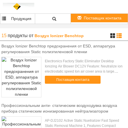
Поставщик контакта
Продукция
15
продукты
от
Воздух Ionizer Benchtop
Воздух Ionizer Benchtop предохранения от ESD, аппаратура
регулирования Static полиэтиленовой пленки
Electronics Factory Static Eliminator Desktop
Ionizing Air Blower DC12V Feature: Neutralize ion
electrostatic speed Ion air cover area is large
Variable speed fan with wide range of air flow
Поставщик контакта
Have special ion .....
Профессиональным анти- статическим воздуходувка воздуха
прибора статическим ионизированная нейтрализатором
AP-DJ2102 Active Static Nuetralizer Fast Speed
Static Removal Machine 1, Features Compact