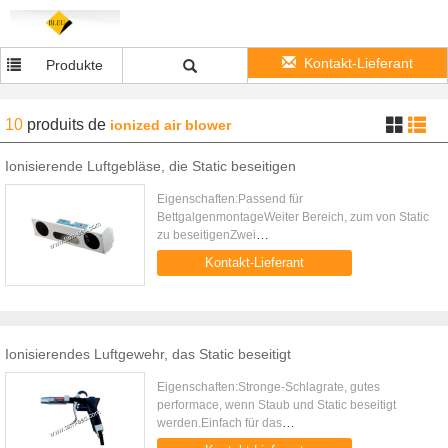
Kontakt-Lieferant
Produkte
10
produits
de
ionized air blower
Ionisierende Luftgebläse, die Static beseitigen
Eigenschaften:Passend für
BettgalgenmontageWeiter Bereich, zum von Static
zu beseitigenZwei
IonenausgängeTechnologiedaten:Eingangsspannu
Kontakt-Lieferant
ODER 110V/60HZEnergie60WGewicht5,6
KILOGRAMMGröße600 (L)*170 ...
Ionisierendes Luftgewehr, das Static beseitigt
Eigenschaften:Stronge-Schlagrate, gutes
performace, wenn Staub und Static beseitigt
werden.Einfach für das
FunktionierenTechnologiedaten:EingangsspannungM