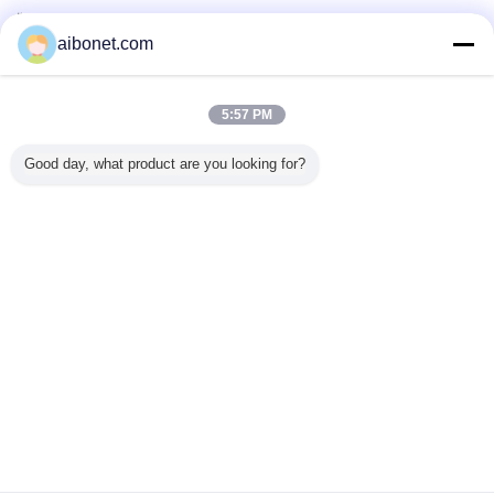
Überprüfte Lieferanten
aibonet.com
Trust Seal
Verified Suplier
5:57 PM
Nach Hause
Good day, what product are you looking for?
Alle Produkte
Über uns
Kontakt
Referenzen
Ändern Sie Sprache
Voller Standort
Copyright © 2015 - 2026 China Static Technology Online Marketplace.