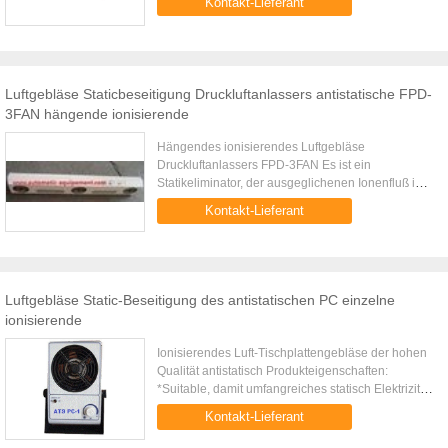
Kontakt-Lieferant
zusammengebrachter EnergieLänge des
Drahtes3mGewicht0...
Luftgebläse Staticbeseitigung Druckluftanlassers antistatische FPD-
3FAN hängende ionisierende
Hängendes ionisierendes Luftgebläse
Druckluftanlassers FPD-3FAN Es ist ein
Statikeliminator, der ausgeglichenen Ionenfluß in
umfangreichen Bereich zur Verfügung stellen
Kontakt-Lieferant
kann. Static auf starkem Ziel im ...
Luftgebläse Static-Beseitigung des antistatischen PC einzelne
ionisierende
Ionisierendes Luft-Tischplattengebläse der hohen
Qualität antistatisch Produkteigenschaften:
*Suitable, damit umfangreiches statisch Elektrizität
beseitigen; *Quick statische Beseitigung, bequeme
Kontakt-Lieferant
Installation; ...