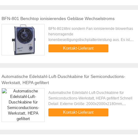
BFN-801 Benchtop ionisierendes Gebläse Wechselstroms
BFN-801Mini sondern Fan ionisierende blowerhas
hervorragende
Ionenbeseitigungstischplattenleistung aus. Es ist
ein ideales equopment für das Verhindern der
Kontakt-Lieferant
statischen Verschmutzung u. hat Unterbrechung in
den ...
Automatische Edelstahl-Luft-Duschkabine für Semiconductions-
Werkstatt, HEPA gefiltert
Automatische Edelstahl-Luft-Duschkabine für
Semiconductions-Werkstatt, HEPA gefiltert Schnell
Detail: Externe Größe: 2000x2000x2180mm
Interne Größe: 1500x1930x1910mm Vertikale
Kontakt-Lieferant
Decke der laminaren Strömung ...