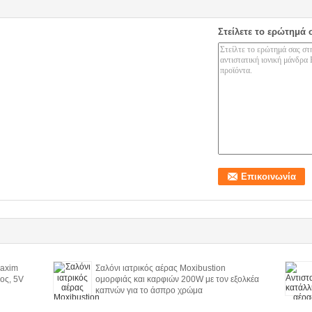
Στείλετε το ερώτημά 
axim
Σαλόνι ιατρικός αέρας Moxibustion
ος, 5V
ομορφιάς και καρφιών 200W με τον εξολκέα
καπνών για το άσπρο χρώμα