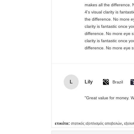
makes all the difference. 
4's visual clarity is fant
the difference. No more ey
clarity is fantastic once 
difference. No more eye st
clarity is fantastic once 
difference. No more eye st
L
Lily
Brazil
"Great value for money. Wo
,
ετικέτα:
στατικός εξοπλισμός αποβολών
εξολο