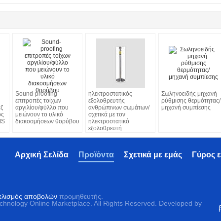
Sound-proofing
ηλεκτροστατικός
Σωληνοειδής μηχανή
επιτροπές τοίχων
εξολοθρευτής
ρύθμισης θερμότητας/
ζ
αργιλίου/φύλλο που
ανθρώπινων σωμάτων/
μηχανή συμπίεσης
ος
μειώνουν το υλικό
σχετικά με τον
MS
διακοσμήσεων θορύβου
ηλεκτροστατικό
εξολοθρευτή
Αρχική Σελίδα
Προϊόντα
Σχετικά με εμάς
Γύρος 
οπλισμός αποβολών
προμηθευτής.
echnology Online Marketplace. All Rights Reserved. Developed by