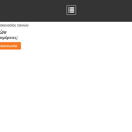
υσκευασίας ταινιών
ιών
ομέρειες:
ικοινωνία