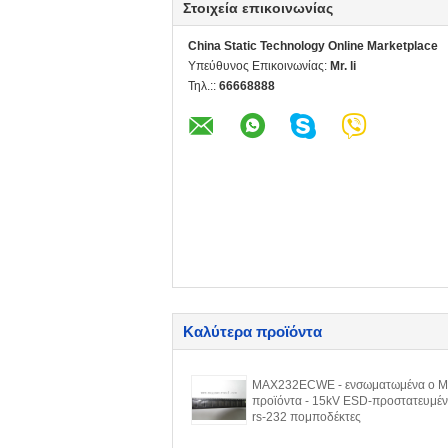
Στοιχεία επικοινωνίας
China Static Technology Online Marketplace
Υπεύθυνος Επικοινωνίας:
Mr. li
Τηλ.::
66668888
Καλύτερα προϊόντα
MAX232ECWE - ενσωματωμένα ο M
προϊόντα - 15kV ESD-προστατευμέν
rs-232 πομποδέκτες