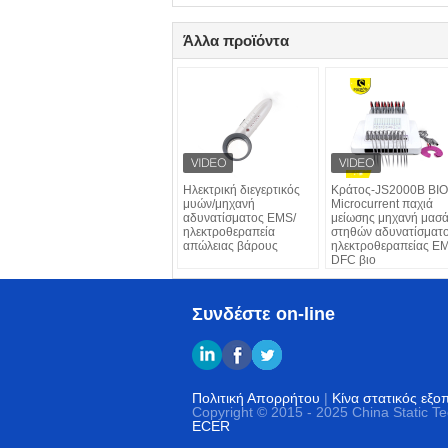
Άλλα προϊόντα
Ηλεκτρική διεγερτικός
Κράτος-JS2000B ΒΙΟ
μυών/μηχανή
Microcurrent παχιά
αδυνατίσματος EMS/
μείωσης μηχανή μασά
ηλεκτροθεραπεία
στηθών αδυνατίσματ
απώλειας βάρους
ηλεκτροθεραπείας E
DFC βιο
Συνδέστε on-line
Πολιτική Απορρήτου
|
Κίνα στατικός εξ
Copyright © 2015 - 2025 China Static T
ECER