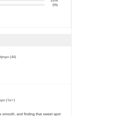
33%
0%
ήσιμο (44)
ιμο (1w+)
 is smooth, and finding that sweet spot