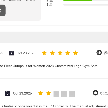
2 星
1 星
く
an
Oct 23.2025
役
 One Piece Jumpsuit for Women 2023 Customized Logo Gym Sets
Oct 23.2025
役に立
ty is fantastic once you dial in the IPD correctly. The manual adjustment