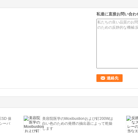
私達に直接お問い合わ
ESD 保
美容院医学のMoxibustionおよび釘200Wは
ンシーバ
白い色のための発煙の抽出器によって乾燥
します