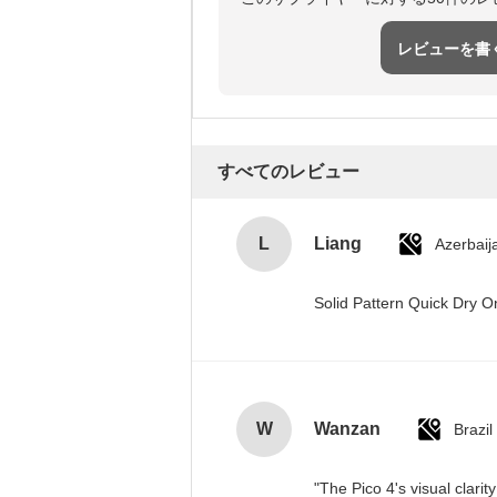
レビューを書
すべてのレビュー
L
Liang
Azerbaij
Solid Pattern Quick Dry
W
Wanzan
Brazil
"The Pico 4's visual clari