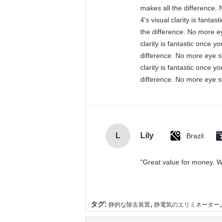
makes all the difference. 
4's visual clarity is fant
the difference. No more ey
clarity is fantastic once 
difference. No more eye st
clarity is fantastic once 
difference. No more eye st
L
Lily
Brazil
"Great value for money. Wo
,
,
タグ:
静的な除去装置
静電気のエリミネーター