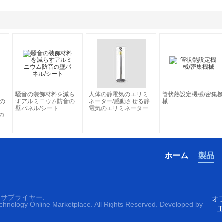
騒音の装飾材料を減ら
人体の静電気のエリミ
管状熱設定機械/密集
質の
すアルミニウム防音の
ネーター/感動させる静
械
壁パネル/シート
電気のエリミネーター
の
ホーム
製品
サプライヤー.
オフ
echnology Online Marketplace. All Rights Reserved. Developed by