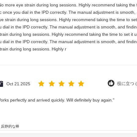
No more eye strain during long sessions. Highly recommend taking the ti
astic once you dial in the IPD correctly. The manual adjustment is smooth
e strain during long sessions. Highly recommend taking the time to set 
you dial in the IPD correctly. The manual adjustment is smooth, and findi
rain during long sessions. Highly recommend taking the time to set it u
you dial in the IPD correctly. The manual adjustment is smooth, and findi
rain during long sessions. Highly r
Oct 21.2025
役に立つ (6
rks perfectly and arrived quickly. Will definitely buy again."
反静的な棒