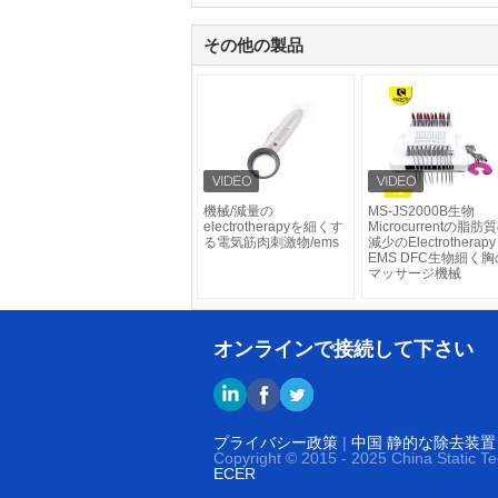
その他の製品
機械/減量の
MS-JS2000B生物
electrotherapyを細くす
Microcurrentの脂肪
る電気筋肉刺激物/ems
減少のElectrotherapy
EMS DFC生物細く胸
マッサージ機械
オンラインで接続して下さい
プライバシー政策
|
中国 静的な除去装置
Copyright © 2015 - 2025 China Static T
ECER