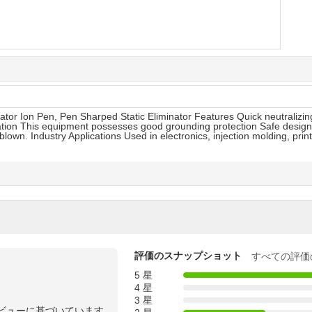
ator Ion Pen, Pen Sharped Static Eliminator Features Quick neutralizin
ation This equipment possesses good grounding protection Safe design
lown. Industry Applications Used in electronics, injection molding, pri
評価のスナップショット
すべての評価
5 星
4 星
3 星
ビューに基づいています