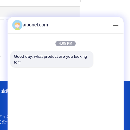
aibonet.com
4:05 PM
機
電極チップのクリーニ
Good day, what product are you looking 
ングの Ionizer の静的な
for?
エリミネーター/電子イ
オン容積の帯電防止棒
企業情報
会社案内
接触
地図
ィス 504 のブロック A4 の 10 月の東の
工業地帯、ナンのシャン族地区、シンセン
518034、中華人民共和国