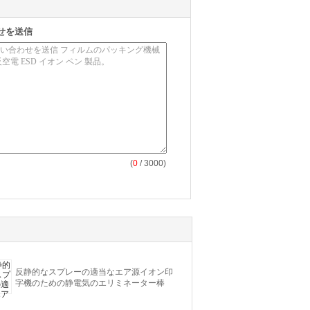
せを送信
(
0
/ 3000)
反静的なスプレーの適当なエア源イオン印
字機のための静電気のエリミネーター棒