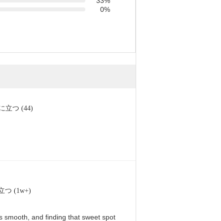
33%
0%
に立つ (44)
つ (1w+)
 is smooth, and finding that sweet spot