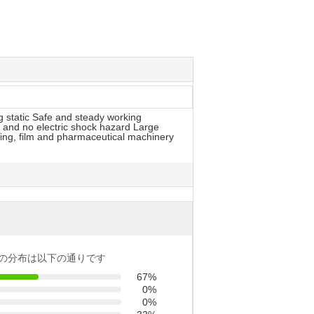
g static Safe and steady working
 and no electric shock hazard Large
nting, film and pharmaceutical machinery
の分布は以下の通りです
67%
0%
0%