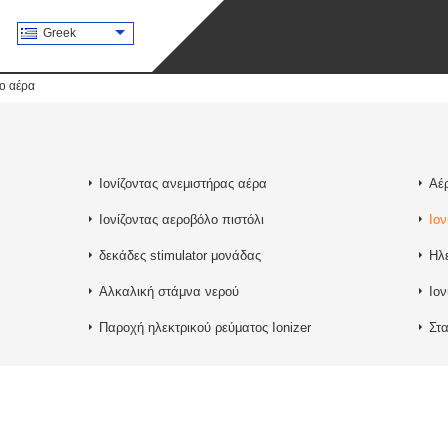
Greek
ιο αέρα
Ιονίζοντας ανεμιστήρας αέρα
Αέρ
Ιονίζοντας αεροβόλο πιστόλι
Ιον
δεκάδες stimulator μονάδας
Ηλ
Αλκαλική στάμνα νερού
Ιον
Παροχή ηλεκτρικού ρεύματος Ionizer
Στα