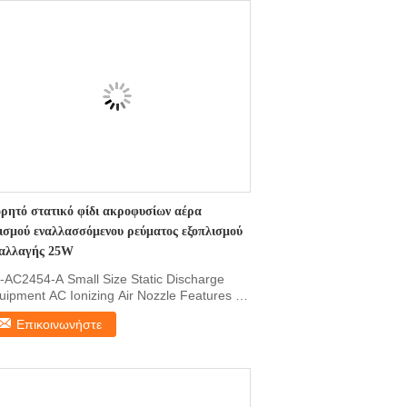
ρητό στατικό φίδι ακροφυσίων αέρα
νισμού εναλλασσόμενου ρεύματος εξοπλισμού
αλλαγής 25W
-AC2454-A Small Size Static Discharge
uipment AC Ionizing Air Nozzle Features 1,
ll size and ...
Επικοινωνήστε