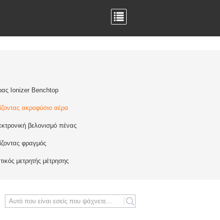
ας Ionizer Benchtop
ίζοντας ακροφύσιο αέρα
εκτρονική βελονισμό πένας
ίζοντας φραγμός
τικός μετρητής μέτρησης
search