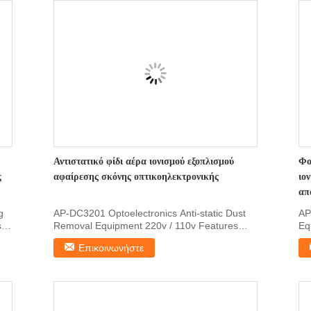
Αντιστατικό φίδι αέρα ιονισμού εξοπλισμού
Φο
ς
αφαίρεσης σκόνης οπτικοηλεκτρονικής
ιο
απ
g
AP-DC3201 Optoelectronics Anti-static Dust
AP
s
Removal Equipment 220v / 110v Features
Eq
1.Small and ...
Sma
Επικοινωνήστε