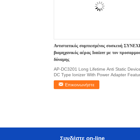
Αντιστατικός συμπιεσμένος συσκευή ΣΥΝΕ
βιομηχανικός αέρας Ionizer με τον προσαρμο
δύναμης
AP-DC3201 Long Lifetime Anti Static Devic
DC Type Ionizer With Power Adapter Featu
AP-DC3201, ...
Επικοινωνήστε
Συνδέστε on-line