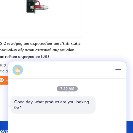
S-2 ιονισμός του ακροφυσίου του /Anti-static
ροφυσίων αέρα/του στατικού ακροφυσίου
nntrol/του ακροφυσίου ESD
S-2 ιονισμός του ακροφυσίου του /Anti-
aibonet.com
atic ακροφυσίων αέρα/του στατικού
ροφυσίου conntrol/του ...
Επικοινωνήστε
7:20 AM
Good day, what product are you looking 
for?
εργοστασίων
Επαφές
Sitemap