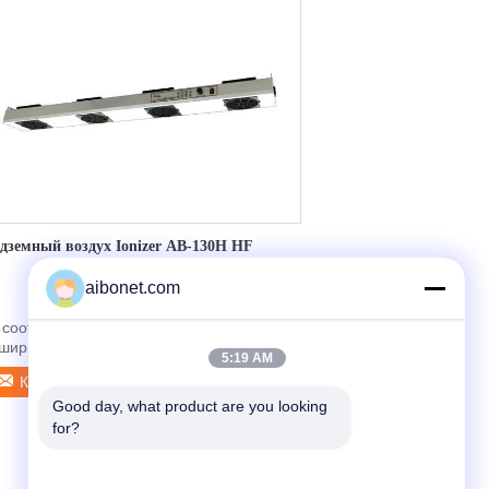
дземный воздух Ionizer AB-130H HF
aibonet.com
 â соответствующее для ионизации
ширного района. система баланса иона  
5:19 AM
автоматическая, в п...
Контакт
Good day, what product are you looking 
for?