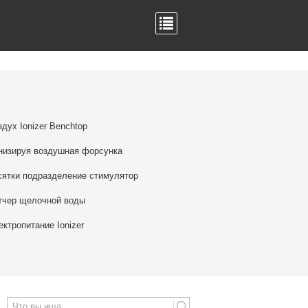
здух Ionizer Benchtop
низируя воздушная форсунка
сятки подразделение стимулятор
тчер щелочной воды
ектропитание Ionizer