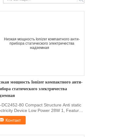
search
зкая мощность Ionizer компактного анти-
ибора статического электричества
дземная
-DC2452-80 Compact Structure Anti static
ectricity Device Low Power 28W 1, Features
 for ...
Контакт