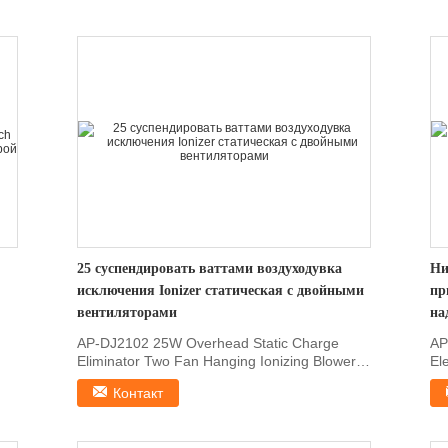
25 суспендировать ваттами воздуходувка
Ни
исключения Ionizer статическая с двойными
пр
вентиляторами
на
AP-DJ2102 25W Overhead Static Charge
AP
Eliminator Two Fan Hanging Ionizing Blower
El
1, Features AP...
Fit
Контакт