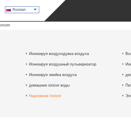
Russian
onizer
Ионизируя воздуходувка воздуха
Во
Ионизируя воздушный пульверизатор
Ио
Ионизируя змейка воздуха
де
домашнее ionizer воды
Пи
Надземное Ionizer
Эл