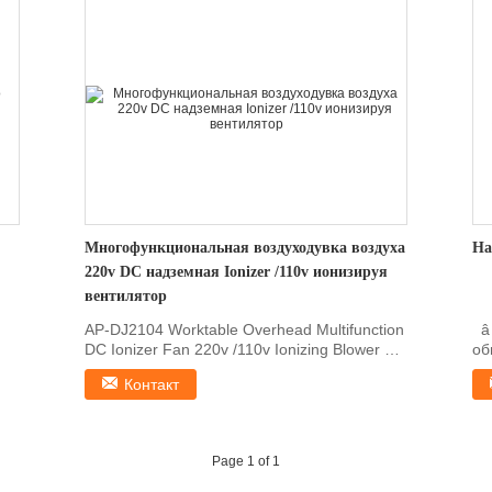
Многофункциональная воздуходувка воздуха
На
220v DC надземная Ionizer /110v ионизируя
вентилятор
AP-DJ2104 Worktable Overhead Multifunction
 
DC Ionizer Fan 220v /110v Ionizing Blower 1,
об
Features 1...
â 
Контакт
Page 1 of 1