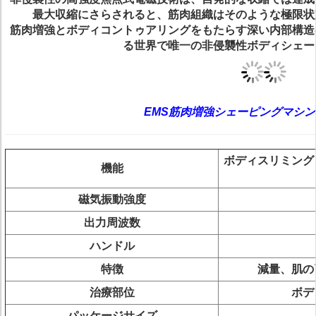
最大収縮にさらされると、筋肉組織はそのような極限状
筋肉増強とボディコントゥアリングをもたらす深い内部構造
る世界で唯一の非侵襲性ボディシェー
EMS筋肉増強シェーピングマシ
ボディスリミング
機能
磁気振動強度
出力周波数
ハンドル
特徴
減量、肌の
治療部位
ボデ
パッケージサイズ