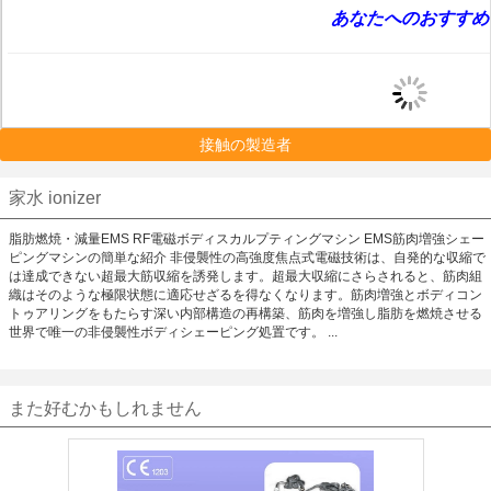
あなたへのおすすめ
接触の製造者
家水 ionizer
脂肪燃焼・減量EMS RF電磁ボディスカルプティングマシン EMS筋肉増強シェー
ピングマシンの簡単な紹介 非侵襲性の高強度焦点式電磁技術は、自発的な収縮で
は達成できない超最大筋収縮を誘発します。超最大収縮にさらされると、筋肉組
織はそのような極限状態に適応せざるを得なくなります。筋肉増強とボディコン
トゥアリングをもたらす深い内部構造の再構築、筋肉を増強し脂肪を燃焼させる
世界で唯一の非侵襲性ボディシェーピング処置です。 ...
また好むかもしれません