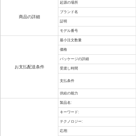
起源の場所
ブランド名
商品の詳細
証明
モデル番号
最小注文数量
価格
パッケージの詳細
お支払配送条件
受渡し時間
支払条件
供給の能力
製品名:
キーワード:
テクノロジー:
応用: