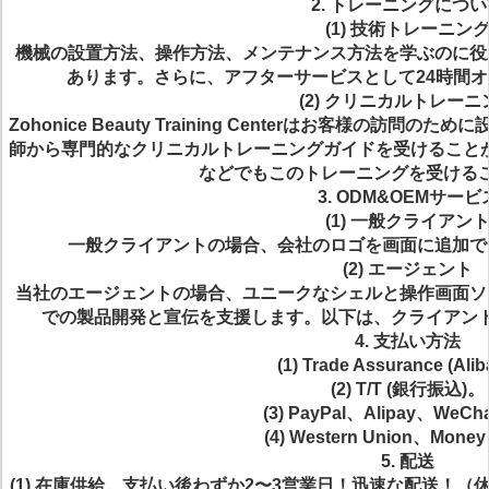
2. トレーニングにつ
(1) 技術トレーニン
機械の設置方法、操作方法、メンテナンス方法を学ぶのに役
あります。さらに、アフターサービスとして24時間
(2) クリニカルトレーニ
Zohonice Beauty Training Centerはお客様の
師から専門的なクリニカルトレーニングガイドを受けること
などでもこのトレーニングを受ける
3. ODM&OEMサービ
(1) 一般クライアン
一般クライアントの場合、会社のロゴを画面に追加で
(2) エージェント
当社のエージェントの場合、ユニークなシェルと操作画面ソ
での製品開発と宣伝を支援します。以下は、クライアン
4. 支払い方法
(1) Trade Assurance (Ali
(2) T/T (銀行振込)。
(3) PayPal、Alipay、WeCh
(4) Western Union、Mone
5. 配送
(1) 在庫供給、支払い後わずか2〜3営業日！迅速な配送！