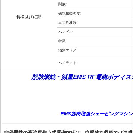
関数:
磁気振動強度:
特徴及び細部
出力周波数:
ハンドル:
特徴:
治療エリア:
ハイライト:
脂肪燃焼・減量EMS RF電磁ボディ
EMS筋肉増強シェーピングマシ
非侵襲性の高強度焦点式電磁技術は、自発的な収縮では達成