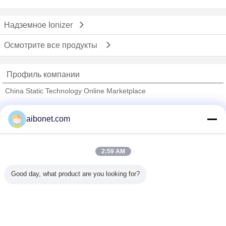
Надземное Ionizer
Осмотрите все продукты
Профиль компании
China Static Technology Online Marketplace
проверенных поставщиков
aibonet.com
Trust Seal
Verified Suplier
2:59 AM
Главная страница
Good day, what product are you looking for?
Все продукты
Карта сайта
контактные данные