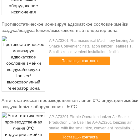
Противостатическое ионизируя адвокатское сословие змейки
воздуха/воздуха Ionizer/высоковольтный генератор иона
AP-AZ3201 Pharmaceutical Machinery Ionzing Air
Snake Convenient Installation Ionizer Features 1,
Small size, convenient installation, flexible
operation and reliable performance 2, Static
Поставщик контакта
eliminating while ...
Анти- статическая производственная линия 0°C индустрии змейки
воздуха Ionizer оборудования - 50°C
AP-AZ3201 Fixible Operation Ionizer Air Snake
Production Line Use The AP-AZ3201 Ionizing air
snake, with the small size, convenient installation,
flexible operation and reliable performance. Static
Поставщик контакта
eliminating ...