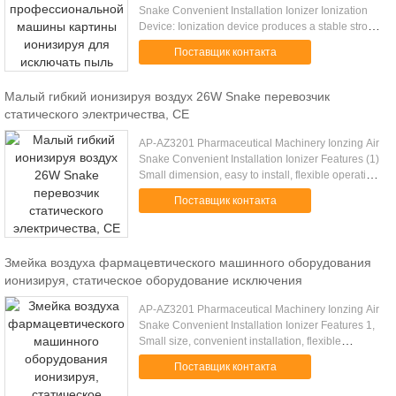
Snake Convenient Installation Ionizer Ionization
Device: Ionization device produces a stable strong
electric field under low current and high voltage
Поставщик контакта
generated by ...
Малый гибкий ионизируя воздух 26W Snake перевозчик
статического электричества, CE
AP-AZ3201 Pharmaceutical Machinery Ionzing Air
Snake Convenient Installation Ionizer Features (1)
Small dimension, easy to install, flexible operating
and reliable. (2) Clean the dust at the mean time of
Поставщик контакта
static ...
Змейка воздуха фармацевтического машинного оборудования
ионизируя, статическое оборудование исключения
AP-AZ3201 Pharmaceutical Machinery Ionzing Air
Snake Convenient Installation Ionizer Features 1,
Small size, convenient installation, flexible
operation and reliable performance 2, Static
Поставщик контакта
eliminating while ...