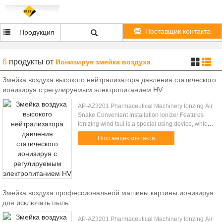
Поставщик контакта
Продукция
6
продукты
от
Ионизируя змейка воздуха
Змейка воздуха высокого нейтрализатора давления статического
ионизируя с регулируемым электропитанием HV
AP-AZ3201 Pharmaceutical Machinery Ionzing Air
Snake Convenient Installation Ionizer Features
Ionizing wind tsui is a special using device, which
provides concentrated flows of high pressure
Поставщик контакта
ionized air to ...
Змейка воздуха профессиональной машины картины ионизируя
для исключать пыль
AP-AZ3201 Pharmaceutical Machinery Ionzing Air