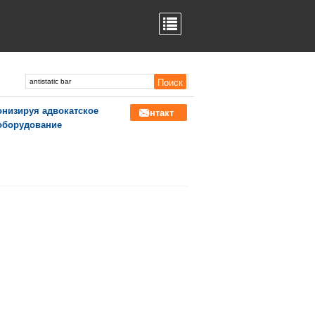
онизируя адвокатское
контакт
оборудование