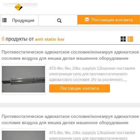
Поставщик контакта
Продукция
8
продукты
от
anti static bar
Противостатическое адвокатское сословие/ионизируя адвокатское
сословие воздуха для мешка делая машинное оборудование
ATS-8kv, 9kv, 10kv, supplyis 12kvpower поставляя
электронную силу для противостатического
адвокатского сословия. Из-за различного
напряжения тока выхода, 3 типа
Поставщик контакта
электропитание для выбирает. Специально
использую...
Противостатическое адвокатское сословие/ионизируя адвокатское
сословие воздуха для мешка делая машинное оборудование
ATS-8kv, 9kv, 10kv, supplyis 12kvpower поставляя
электронную силу для противостатического