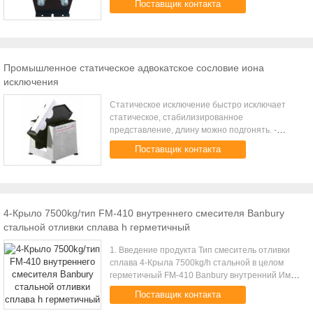
Поставщик контакта
адвокатского сословия/ионизируя воздушного
пульверизатора/иониз...
Промышленное статическое адвокатское сословие иона
исключения
Статическое исключение быстро исключает
статическое, стабилизированное
представление, длину можно подгонять. -
Статическое исключение кратко В
Поставщик контакта
промышленном производстве, поверхностная
зона предметов передаст по...
4-Крыло 7500kg/тип FM-410 внутреннего смесителя Banbury
стальной отливки сплава h герметичный
1. Введение продукта Тип смеситель отливки
сплава 4-Крыла 7500kg/h стальной в целом
герметичный FM-410 Banbury внутренний Имя
Смеситель Banbury Охлаждая путь
Поставщик контакта
Охлажденная вода Тип Дверь падения и